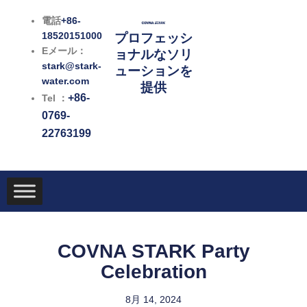
内
電話
+86-
容
18520151000
プロフェッシ
を
Eメール：
ョナルなソリ
ス
stark@stark-
ューションを
キ
water.com
提供
ッ
+86-
Tel ：
プ
0769-
22763199
COVNA STARK Party
Celebration
8月 14, 2024