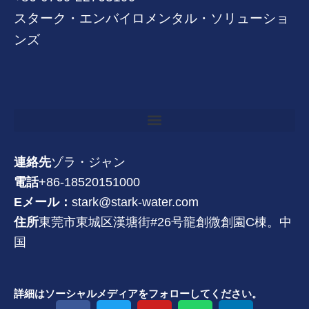
スターク・エンバイロメンタル・ソリューショ
ンズ
連絡先
ゾラ・ジャン
電話
+86-18520151000
Eメール：
stark@stark-water.com
住所
東莞市東城区漢塘街#26号龍創微創園C棟。中
国
詳細はソーシャルメディアをフォローしてください。
フ
ツ
Y
W
リ