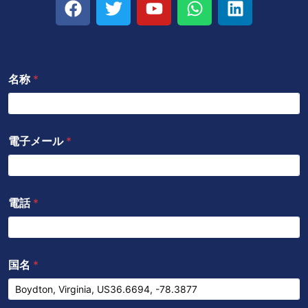
ェ
イ
o
h
ン
イ
ッ
u
a
ク
ス
タ
t
t
ト
ブ
ー
u
s
イ
名称
*
ッ
b
a
ン
ク
e
p
p
電子メール
*
電話
*
国名
*