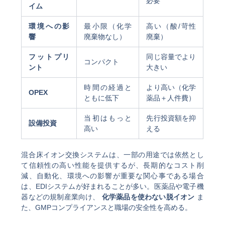
必要
イム
環境への影
最小限（化学
高い（酸/苛性
響
廃棄物なし）
廃棄）
フットプリ
同じ容量でより
コンパクト
ント
大きい
時間の経過と
より高い（化学
OPEX
ともに低下
薬品＋人件費）
当初はもっと
先行投資額を抑
設備投資
高い
える
混合床イオン交換システムは、一部の用途では依然とし
て信頼性の高い性能を提供するが、長期的なコスト削
減、自動化、環境への影響が重要な関心事である場合
は、EDIシステムが好まれることが多い。医薬品や電子機
器などの規制産業向け、
化学薬品を使わない脱イオン
ま
た、GMPコンプライアンスと職場の安全性を高める。