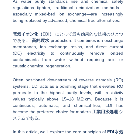
As water purity standards rise and chemical safety
regulations tighten, traditional deionization methods—
especially mixed-bed ion exchange—are increasingly
being replaced by advanced, chemical-free alternatives.
電気イオン化（EDI）
にとって最も効果的な技術のひとつ
である。
高純度水
production. It combines ion exchange
membranes, ion exchange resins, and direct current
(DC) electricity to continuously remove ionized
contaminants from water—without requiring acid or
caustic chemical regeneration.
Often positioned downstream of reverse osmosis (RO)
systems, EDI acts as a polishing stage that elevates RO
permeate to the highest purity levels, with resistivity
values typically above 15–18 MΩ·cm. Because it is
continuous, automatic, and chemical-free, EDI has
become the preferred choice for modern
工業用水処理
シ
ステムである。
In this article, we’ll explore the core principles of
EDI水処