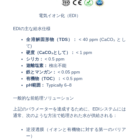
電気イオン化（EDI）
EDIの主な給水仕様
全溶解固形物（TDS）：
< 40 ppm (CaCO₃ とし
て)
硬度（CaCO₃として）：
< 1 ppm
シリカ：
< 0.5 ppm
遊離塩素：
検出不能
鉄とマンガン：
< 0.05 ppm
有機物（TOC）：
< 0.5 ppm
pH範囲：
Typically 6–8
一般的な前処理ソリューション
上記のパラメーターを達成するために、EDIシステムには
通常、次のような方法で処理された水が供給される：
逆浸透膜（イオンと有機物に対する第一のバリア
ー）