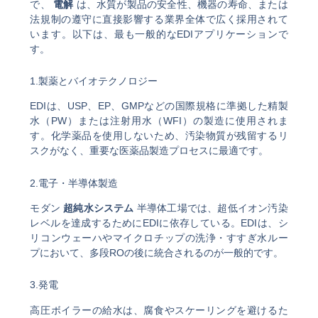
で、
電解
は、水質が製品の安全性、機器の寿命、または
法規制の遵守に直接影響する業界全体で広く採用されて
います。以下は、最も一般的なEDIアプリケーションで
す。
1.製薬とバイオテクノロジー
EDIは、USP、EP、GMPなどの国際規格に準拠した精製
水（PW）または注射用水（WFI）の製造に使用されま
す。化学薬品を使用しないため、汚染物質が残留するリ
スクがなく、重要な医薬品製造プロセスに最適です。
2.電子・半導体製造
モダン
超純水システム
半導体工場では、超低イオン汚染
レベルを達成するためにEDIに依存している。EDIは、シ
リコンウェーハやマイクロチップの洗浄・すすぎ水ルー
プにおいて、多段ROの後に統合されるのが一般的です。
3.発電
高圧ボイラーの給水は、腐食やスケーリングを避けるた