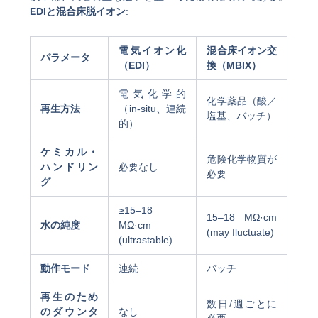
EDIと混合床脱イオン
:
電気イオン化
混合床イオン交
パラメータ
（EDI）
換（MBIX）
電気化学的
化学薬品（酸／
再生方法
（in-situ、連続
塩基、バッチ）
的）
ケミカル・
危険化学物質が
ハンドリン
必要なし
必要
グ
≥15–18
15–18 MΩ·cm
水の純度
MΩ·cm
(may fluctuate)
(ultrastable)
動作モード
連続
バッチ
再生のため
数日/週ごとに
のダウンタ
なし