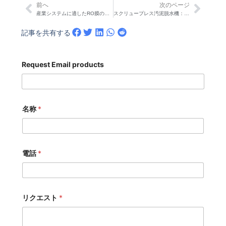
前へ
次のページ
Prev
次の
産業システムに適したRO膜の選び方｜STARK
スクリュープレス汚泥脱水機：利点、欠点、トラブルシューティングガイド
記事を共有する
Request Email products
名称
*
電話
*
リクエスト
*