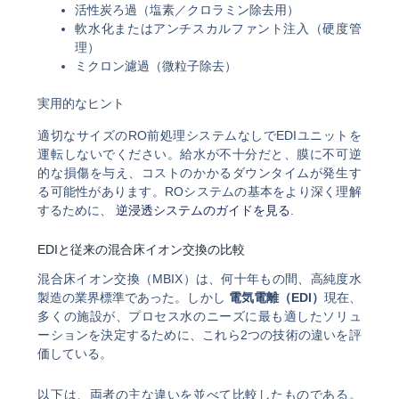
活性炭ろ過（塩素／クロラミン除去用）
軟水化またはアンチスカルファント注入（硬度管
理）
ミクロン濾過（微粒子除去）
実用的なヒント
適切なサイズのRO前処理システムなしでEDIユニットを
運転しないでください。給水が不十分だと、膜に不可逆
的な損傷を与え、コストのかかるダウンタイムが発生す
る可能性があります。ROシステムの基本をより深く理解
するために、
逆浸透システムのガイドを見る
.
EDIと従来の混合床イオン交換の比較
混合床イオン交換（MBIX）は、何十年もの間、高純度水
製造の業界標準であった。しかし
電気電離（EDI）
現在、
多くの施設が、プロセス水のニーズに最も適したソリュ
ーションを決定するために、これら2つの技術の違いを評
価している。
以下は、両者の主な違いを並べて比較したものである。