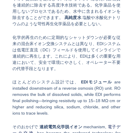
を連続的に除去する高度浄水技術である。化学薬品を使
用しないプロセスであるため、水中に含まれるイオンを
除去することができます。
高純度水
塩酸や水酸化ナトリ
ウムのような苛性再生化学薬品を必要としない。
化学的再生のために定期的なシャットダウンが必要な従
来の混合床イオン交換システムとは異なり、EDIシステム
は低電圧直流（DC）フィールドを使用してインラインで
連続的に再生します。これにより、EDIは多くの重要な用
途において、安全で環境にやさしく、オペレーター不要
の代替手段となります。
ほとんどのシステム設計では、
EDIモジュール
are
installed downstream of a reverse osmosis (RO) unit. RO
removes the bulk of dissolved solids, while EDI performs
final polishing—bringing resistivity up to 15–18 MΩ·cm or
higher and reducing silica, sodium, chloride, and other
ions to trace levels.
そのおかげで
連続電気化学脱イオン
mechanism,
電子デ
ータ交換
has become the preferred technology for