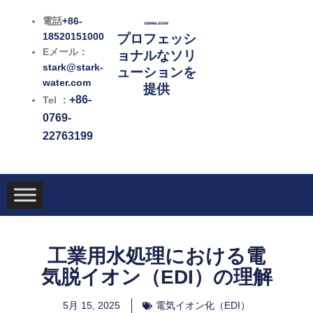
内
電話
+86-
容
18520151000
プロフェッシ
を
Eメール：
ョナルなソリ
ス
stark@stark-
ューションを
キ
water.com
提供
ッ
+86-
Tel ：
プ
0769-
22763199
工業用水処理における電
気脱イオン（EDI）の理解
5月 15, 2025
電気イオン化（EDI）