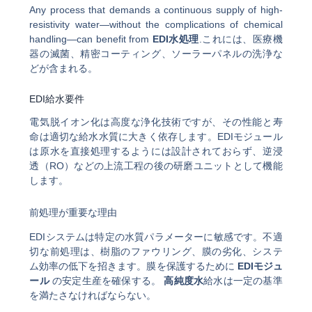
Any process that demands a continuous supply of high-
resistivity water—without the complications of chemical
handling—can benefit from
EDI水処理
.これには、医療機
器の滅菌、精密コーティング、ソーラーパネルの洗浄な
どが含まれる。
EDI給水要件
電気脱イオン化は高度な浄化技術ですが、その性能と寿
命は適切な給水水質に大きく依存します。EDIモジュール
は原水を直接処理するようには設計されておらず、逆浸
透（RO）などの上流工程の後の研磨ユニットとして機能
します。
前処理が重要な理由
EDIシステムは特定の水質パラメーターに敏感です。不適
切な前処理は、樹脂のファウリング、膜の劣化、システ
ム効率の低下を招きます。膜を保護するために
EDIモジュ
ール
の安定生産を確保する。
高純度水
給水は一定の基準
を満たさなければならない。