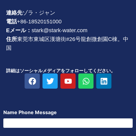
連絡先
ゾラ・ジャン
電話
+86-18520151000
Eメール：
stark@stark-water.com
住所
東莞市東城区漢塘街#26号龍創微創園C棟。中
国
詳細はソーシャルメディアをフォローしてください。
フ
ツ
Y
W
リ
ェ
イ
o
h
ン
イ
ッ
u
a
ク
ス
タ
t
t
ト
ブ
ー
u
s
イ
Name Phone Message
ッ
b
a
ン
ク
e
p
p