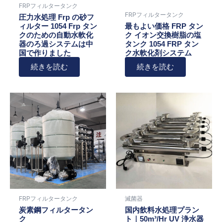
FRPフィルタータンク
FRPフィルタータンク
圧力水処理 Frp の砂フ
ィルター 1054 Frp タン
最もよい価格 FRP タン
クのための自動水軟化
ク イオン交換樹脂の塩
器のろ過システムは中
タンク 1054 FRP タン
国で作りました
ク水軟化剤システム
続きを読む
続きを読む
FRPフィルタータンク
滅菌器
炭素鋼フィルタータン
国内飲料水処理プラン
ク
ト｜50m³/Hr UV 浄水器