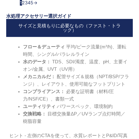
1
2
3
4
5
→
水処理アクセサリー選択ガイド
サイズと見積もりに必要なもの（ファスト・トラ
ック）
フロー＆デューティ
平均/ピーク流量(m³/h)、運転
時間、シングル/パラレルライン
水のデータ：
TDS、SDI/濁度、温度、pH、主要イ
オン/金属、UVT（UV用）
メカニカルだ：
配管サイズ＆規格（NPT/BSP/フラ
ンジ）、レイアウト、使用可能なフットプリント
コンプライアンス：
必要な証明書（材料/圧
力/NSF/CE）、書類一式
ユーティリティ
パワースペック、環境制約
交換戦略：
目標交換量ΔP／UVランプ点灯時間／
樹脂容量
ヒント - 左側のCTAを使って、水質レポートとP&ID/写真