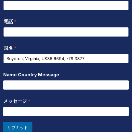
電話
*
国名
*
Name Country Message
メッセージ
*
サブミット