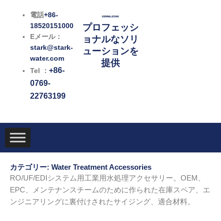
内
電話
+86-
容
18520151000
プロフェッシ
を
Eメール：
ョナルなソリ
ス
stark@stark-
ューションを
キ
water.com
提供
ッ
+86-
Tel ：
プ
0769-
22763199
カテゴリー: Water Treatment Accessories
RO/UF/EDIシステム用工業用水処理アクセサリー。OEM、
EPC、メンテナンスチームのために作られた在庫スペア、エ
ンジニアリングに裏付けされたサイジング、適合材料。