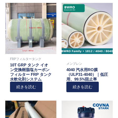
FRPフィルタータンク
メンブレン
10T GRP タンク イオ
ン交換樹脂塩カーボン
4040 汽水用RO膜
フィルター FRP タンク
（ULP31-4040）｜低圧
水軟化剤システム
用、99.5%阻止率
続きを読む
続きを読む