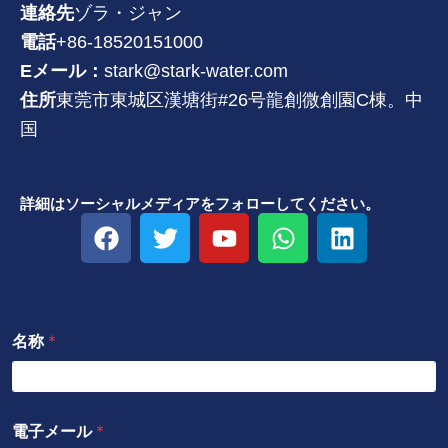
連絡先
ゾラ・ジャン
電話
+86-18520151000
Eメール：
stark@stark-water.com
住所
東莞市東城区漢塘街#26号龍創微創園C棟。中
国
詳細はソーシャルメディアをフォローしてください。
フ
ツ
Y
W
リ
ェ
イ
o
h
ン
イ
ッ
u
a
ク
ス
タ
t
t
ト
ブ
ー
u
s
イ
名称
*
ッ
b
a
ン
ク
e
p
p
電子メール
*