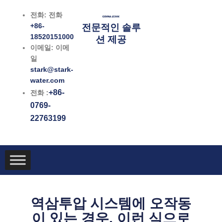
콘
전화: 전화
텐
+86-
전문적인 솔루
츠
18520151000
션 제공
로
이메일: 이메
건
일
너
stark@stark-
뛰
water.com
기
+86-
전화 :
0769-
22763199
역삼투압 시스템에 오작동
이 있는 경우, 이런 식으로