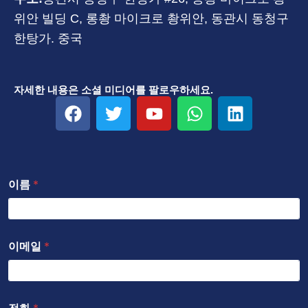
위안 빌딩 C, 롱촹 마이크로 촹위안, 동관시 동청구
한탕가. 중국
자세한 내용은 소셜 미디어를 팔로우하세요.
F
트
유
W
링
a
위
튜
h
크
c
터
브
a
드
e
t
인
b
s
이름
*
o
a
o
p
k
p
이메일
*