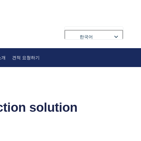
한국어
English
소개
견적 요청하기
Français
Deutsch
Русский
Português
العربية
ction solution
Español
Nederlands
Polski