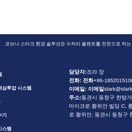
코브나 스타크 환경 솔루션은 수처리 플랜트를 전문으로 하는
담당자:
조라 장
템
전화: 전화
+86-185201510
역삼투압 시스템
이메일: 이메일
stark@star
주소:
동관시 동청구 한탕가 
템
마이크로 촹위안 빌딩 C, 
로 촹위안, 동관시 동청구 
수기
시스템