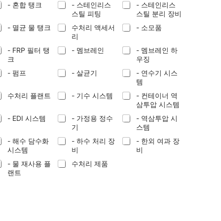
- 혼합 탱크
- 스테인리스
- 스테인리스
스틸 피팅
스틸 분리 장비
- 멸균 물 탱크
수처리 액세서
- 소모품
리
- FRP 필터 탱
- 멤브레인
- 멤브레인 하
크
우징
- 펌프
- 살균기
- 연수기 시스
템
수처리 플랜트
- 기수 시스템
- 컨테이너 역
삼투압 시스템
- EDI 시스템
- 가정용 정수
- 역삼투압 시
기
스템
- 해수 담수화
- 하수 처리 장
- 한외 여과 장
시스템
비
비
- 물 재사용 플
수처리 제품
랜트