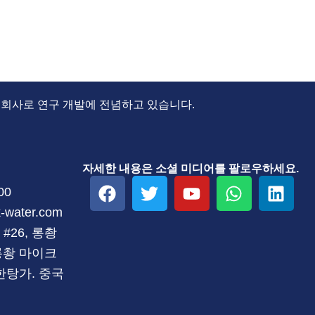
 회사로 연구 개발에 전념하고 있습니다.
자세한 내용은 소셜 미디어를 팔로우하세요.
F
트
유
W
링
00
a
위
튜
h
크
k-water.com
c
터
브
a
드
#26, 롱촹
e
t
인
b
s
롱촹 마이크
o
a
한탕가. 중국
o
p
k
p