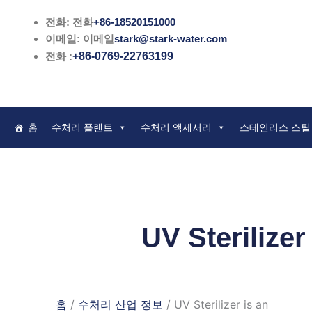
콘
전화: 전화
+86-18520151000
텐
이메일: 이메일
stark@stark-water.com
츠
전화 :
+86-0769-22763199
로
건
너
뛰
홈
수처리 플랜트
수처리 액세서리
스테인리스 스틸
기
UV Sterilizer
홈
/
수처리 산업 정보
/ UV Sterilizer is an