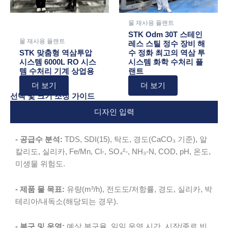
물 재사용 플랜트
STK Odm 30T 스테인
물 재사용 플랜트
레스 스틸 정수 장비 해
STK 맞춤형 역삼투압
수 정화 최고의 역삼 투
시스템 6000L RO 시스
시스템 화학 수처리 플
템 수처리 기계 상업용
랜트
더 보기
더 보기
선택 및 크기 조정 가이드
디자인 입력
- 공급수 분석:
TDS, SDI(15), 탁도, 경도(CaCO₃ 기준), 알
칼리도, 실리카, Fe/Mn, Cl-, SO₄²-, NH₃-N, COD, pH, 온도,
미생물 위험도.
- 제품 물 목표:
유량(m³/h), 전도도/저항률, 경도, 실리카, 박
테리아/내독소(해당되는 경우).
- 복구 및 운영:
예상 복구율, 일일 운영 시간, 시작/종료 빈