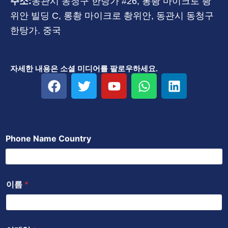
주소:
동관시 동청구 한탕가 #26, 롱촹 마이크로 촹
위안 빌딩 C, 롱촹 마이크로 촹위안, 동관시 동청구
한탕가. 중국
자세한 내용은 소셜 미디어를 팔로우하세요.
F
트
유
W
링
a
위
튜
h
크
c
터
브
a
드
e
t
인
b
s
Phone Name Country
o
a
o
p
k
p
이름
*