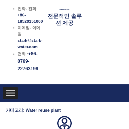
콘
전화: 전화
텐
+86-
전문적인 솔루
츠
18520151000
션 제공
로
이메일: 이메
건
일
너
stark@stark-
뛰
water.com
기
+86-
전화 :
0769-
22763199
카테고리: Water reuse plant