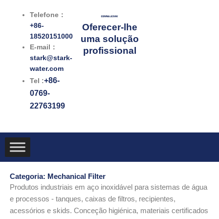
跳
Telefone：
至
+86-
Oferecer-lhe
内
18520151000
uma solução
容
E-mail：
profissional
stark@stark-
water.com
+86-
Tel :
0769-
22763199
Categoria: Mechanical Filter
Produtos industriais em aço inoxidável para sistemas de água
e processos - tanques, caixas de filtros, recipientes,
acessórios e skids. Conceção higiénica, materiais certificados