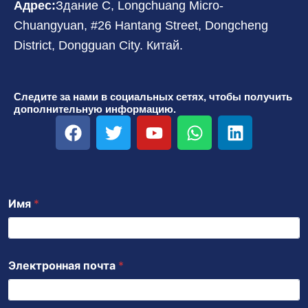
Адрес:
Здание C, Longchuang Micro-
Chuangyuan, #26 Hantang Street, Dongcheng
District, Dongguan City. Китай.
Следите за нами в социальных сетях, чтобы получить
дополнительную информацию.
F
T
Y
W
L
a
w
o
h
i
c
i
u
a
n
e
t
t
t
k
b
t
u
s
e
Имя
*
o
e
b
a
d
o
r
e
p
i
k
p
n
Электронная почта
*