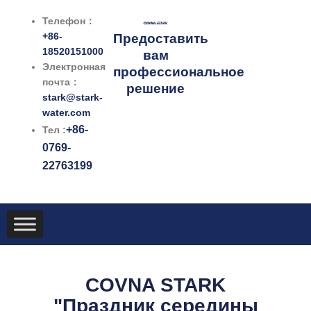
跳
Телефон：
至
+86-
Предоставить
内
18520151000
вам
容
Электронная
профессиональное
почта：
решение
stark@stark-
water.com
+86-
Тел :
0769-
22763199
COVNA STARK
"Праздник середины