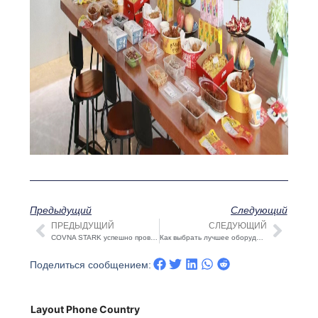
Предыдущий
Следующий
ПРЕДЫДУЩИЙ
СЛЕДУЮЩИЙ
Пред
Сле
COVNA STARK успешно провела отраслевую конференцию по охране окружающей среды и энергосбережению в Гуанчжоу
Как выбрать лучшее оборудование для ультрафильтрации?
Поделиться сообщением:
Layout Phone Country