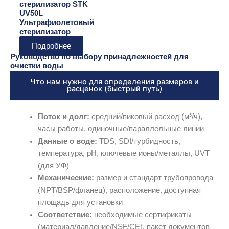
стерилизатор STK
UV50L
Ультрафиолетовый
стерилизатор
Подробнее
Руководство по выбору принадлежностей для
очистки воды
Что нам нужно для определения размеров и
расценок (быстрый путь)
Поток и долг:
средний/пиковый расход (м³/ч),
часы работы, одиночные/параллельные линии
Данные о воде:
TDS, SDI/турбидность,
температура, pH, ключевые ионы/металлы, UVT
(для УФ)
Механические:
размер и стандарт трубопровода
(NPT/BSP/фланец), расположение, доступная
площадь для установки
Соответствие:
необходимые сертификаты
(материал/давление/NSF/CE), пакет документов