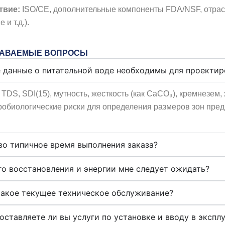
твие:
ISO/CE, дополнительные компоненты FDA/NSF, отра
и т.д.).
ДАВАЕМЫЕ ВОПРОСЫ
е данные о питательной воде необходимы для проекти
TDS, SDI(15), мутность, жесткость (как CaCO₃), кремнезем,
обиологические риски для определения размеров зон пред
во типичное время выполнения заказа?
го восстановления и энергии мне следует ожидать?
такое текущее техническое обслуживание?
оставляете ли вы услуги по установке и вводу в экспл