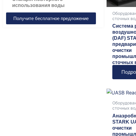
использования воды
Оборудован
Получите бесплатное предложение
сточных во
Система 
воздушно
(DAF) ST
предвари
очистки
промышл
сточных 
Подро
Оборудован
сточных во
Анаэробн
STARK U
очистки
промышл