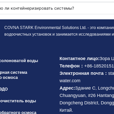
о ли контейнеризировать системы?
COVNA STARK Environmental Solutions Ltd. - это компани
водоочистных установок и занимается исследованиями и
Контактное лицо:
Зора 
солоноватой воды
Телефон：
+86-1852015
рная система
Электронная почта：
st
о осмоса
water.com
Адрес:
Здание C, Longch
 ЭДО
Chuangyuan, #26 Hantang 
очиститель воды
Dongcheng District, Dongg
Китай.
обратного осмоса