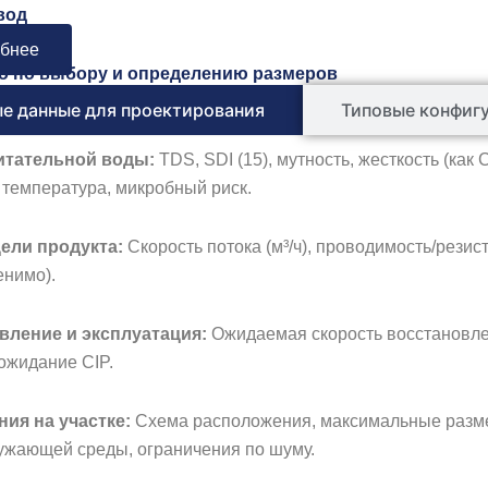
вод
бнее
о по выбору и определению размеров
е данные для проектирования
Типовые конфиг
питательной воды:
TDS, SDI (15), мутность, жесткость (как 
, температура, микробный риск.
ели продукта:
Скорость потока (м³/ч), проводимость/резис
енимо).
вление и эксплуатация:
Ожидаемая скорость восстановлен
 ожидание CIP.
ния на участке:
Схема расположения, максимальные разме
ужающей среды, ограничения по шуму.