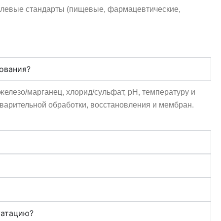
слевые стандарты (пищевые, фармацевтические,
рования?
 железо/марганец, хлорид/сульфат, pH, температуру и
варительной обработки, восстановления и мембран.
уатацию?