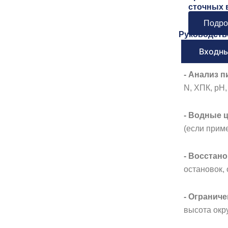
сточных 
Подро
Руководств
Входны
- Анализ 
N, ХПК, pH
- Водные ц
(если прим
- Восстано
остановок,
- Ограниче
высота окр