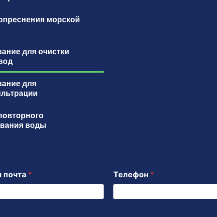
опреснения морской
ание для очистки
вод
ание для
ильтрации
повторного
вания воды
я почта
*
Телефон
*