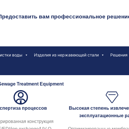
Предоставить вам профессиональное решени
истки воды
Изделия из нержавеющей стали
Решения
Sewage Treatment Equipment
спертиза процессов
Высокая степень извлече
эксплуатационные р
грированная конструкция
/EDI/ion exchange/UV-O₃.
Оптимизированные мембран