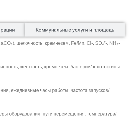
урации
Коммунальные услуги и площадь
CaCO₃), щелочность, кремнезем, Fe/Mn, Cl-, SO₄²-, NH₃-
тивность, жесткость, кремнезем, бактерии/эндотоксины
ия, ежедневные часы работы, частота запусков/
ры оборудования, пути перемещения, температура/