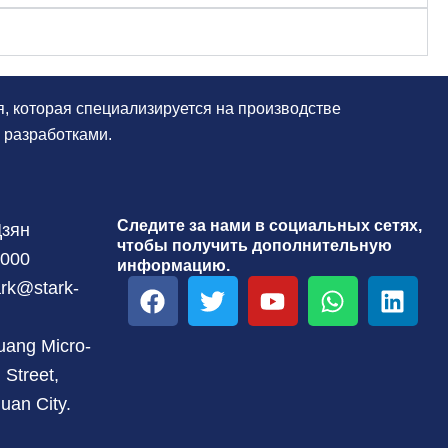
я, которая специализируется на производстве
 разработками.
Следите за нами в социальных сетях,
Цзян
чтобы получить дополнительную
1000
информацию.
F
T
Y
W
L
ark@stark-
a
w
o
h
i
c
i
u
a
n
uang Micro-
e
t
t
t
k
Street,
b
t
u
s
e
uan City.
o
e
b
a
d
o
r
e
p
i