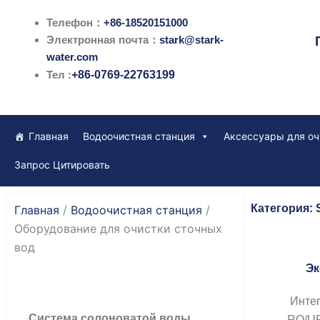
跳
Телефон：
+86-18520151000
至
Электронная почта：
stark@stark-
内
water.com
容
Тел :
+86-0769-22763199
Главная
Водоочистная станция
Аксессуары для оч
Запрос Цитировать
Категория: 
Главная
/
Водоочистная станция
/
Оборудование для очистки сточных
вод
Эк
Инте
Система солоноватой воды
RO/UF