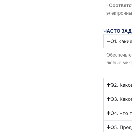
- Соответс
электронные 
ЧАСТО ЗА
Q1. Каки
Обеспечьте 
любые микр
Q2. Како
Q3. Како
Q4. Что 
Q5. Пред