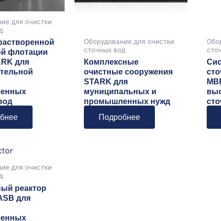
ие для очистки
д
Оборудование для очистки
Обо
растворенной
сточных вод
сто
й флотации
ARK для
Комплексные
Сис
тельной
очистные сооружения
сто
STARK для
MB
енных
муниципальных и
выс
вод
промышленных нужд
сто
бнее
Подробнее
ие для очистки
д
ый реактор
ASB для
енных