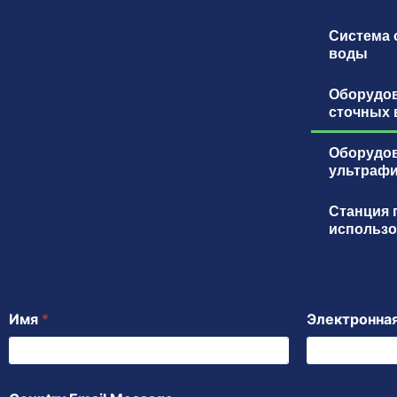
Система 
воды
Оборудов
сточных 
Оборудов
ультраф
Станция 
использо
Имя
*
Электронна