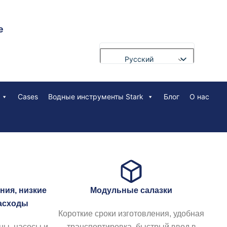
е
Русский
English
Cases
Водные инструменты Stark
Блог
О нас
Français
Deutsch
Português
العربية
Español
Nederlands
ния, низкие
Модульные салазки
Polski
асходы
Короткие сроки изготовления, удобная
Bahasa Indonesia
ы, насосы и
транспортировка, быстрый ввод в