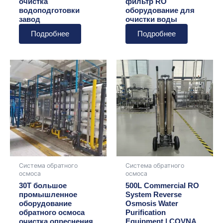
очистка
фильтр RO
водоподготовки
оборудование для
завод
очистки воды
Подробнее
Подробнее
Система обратного
Система обратного
осмоса
осмоса
30T большое
500L Commercial RO
промышленное
System Reverse
оборудование
Osmosis Water
обратного осмоса
Purification
очистка опреснения
Equipment | COVNA