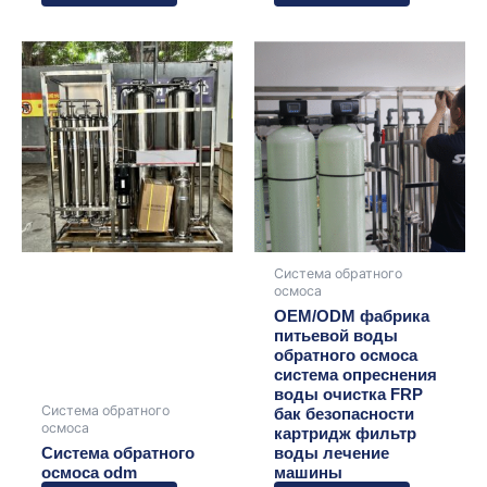
Система обратного
осмоса
OEM/ODM фабрика
питьевой воды
обратного осмоса
система опреснения
воды очистка FRP
Система обратного
бак безопасности
осмоса
картридж фильтр
Система обратного
воды лечение
осмоса odm
машины