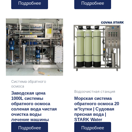
Подробнее
Подробнее
Система обратного
осмоса
Водоочистная станция
Заводская цена
1000L системы
Морская система
обратного осмоса
обратного осмоса 20
соленая вода чистая
м³/сутки | Судовая
очистка воды
пресная вода |
лечение машины
STARK Water
Подробнее
Подробнее