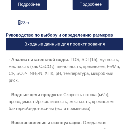
Подробнее
Подробнее
1
2
3
→
Руководство по выбору и определению размеров
Входные данные для проектирования
- Анализ питательной воды:
TDS, SDI (15), мутность,
жесткость (как CaCO₃), щелочность, кремнезем, Fe/Mn,
Cl-, SO₄²-, NH₃-N, ХПК, pH, температура, микробный
риск.
- Водные цели продукта:
Скорость потока (м³/ч),
проводимость/резистивность, жесткость, кремнезем,
бактерии/эндотоксины (если применимо).
- Восстановление и эксплуатация:
Ожидаемая