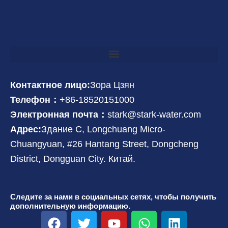
Контактное лицо:
Зора Цзян
Телефон：
+86-18520151000
Электронная почта：
stark@stark-water.com
Адрес:
Здание C, Longchuang Micro-
Chuangyuan, #26 Hantang Street, Dongcheng
District, Dongguan City. Китай.
Следите за нами в социальных сетях, чтобы получить
дополнительную информацию.
F
T
Y
W
L