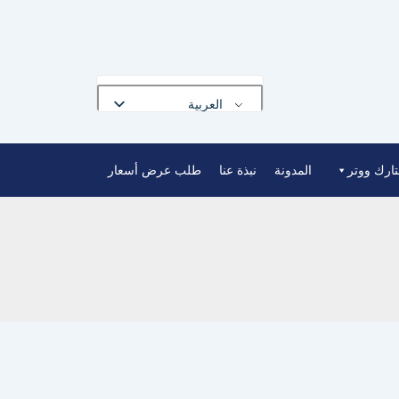
العربية
English
تارك ووتر
المدونة
نبذة عنا
طلب عرض أسعار
Français
Deutsch
Русский
Português
Español
Nederlands
Polski
Bahasa Indonesia