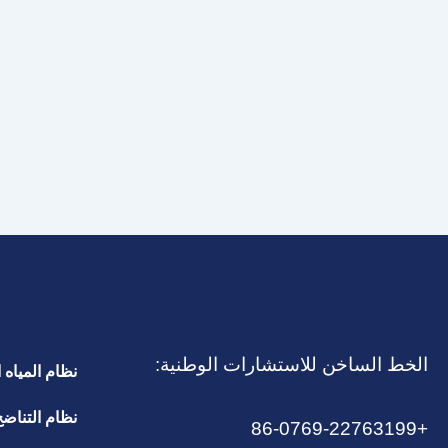
Cases
Selected mid-capacity RO builds for
(1–
factories and bottling lines. Stainless-steel or
10
hybrid skids with PLC auto-flush, interlocks
m³/h)
and online conductivity
%P3TP3T %
الخط الساخن للاستشارات الوطنية:
نظام المياه ا
نظام التناض
+86-0769-22763199