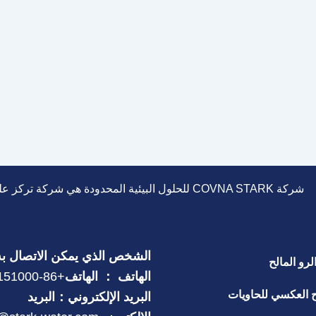
Cases
Compact RO builds for workshops, labs,
(0.5–
bottled water start-ups and on-site pre-
1.5
treatment. We design, assemble and
m³/h)
commission FRP/SS frames with
%P3TP3T %
شركة COVNA STARK للحلول البيئية المحدودة هي شركة تركز على محطات معالجة المياه وتلتزم بالبحث والتطوير.
الشخص الذي يمكن الاتصال به
لرو المالح
الهاتف ： الهاتف
+86-18520151000
ح العكسي للحاويات
البريد الإلكتروني：البريد