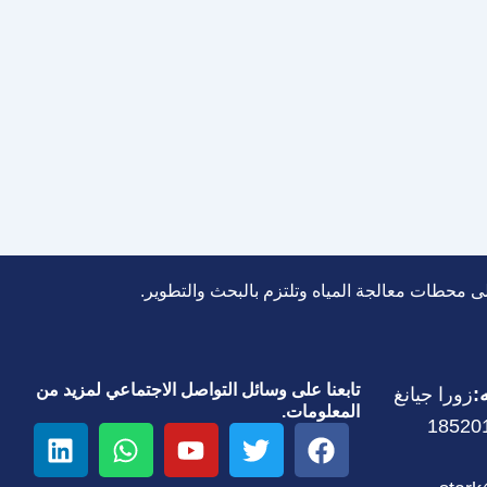
TDS8000
Brackish water equipment TDS8000 for
Tanzania，Using PLC automatic control
system, the equipment opera-
tesautomatically.Equipped with an online
water quality monitor,
%P3TP3T %
تابعنا على وسائل التواصل الاجتماعي لمزيد من
:
زورا جيانغ
المعلومات.
ف
ت
ي
و
ل
ي
و
و
ا
ي