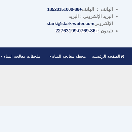
تخطي
الهاتف ： الهاتف
+86-18520151000
إلى
البريد الإلكتروني：البريد
المحتوى
الإلكتروني
stark@stark-water.com
تليفون :
+86-0769-22763199
الصفحة الرئيسية
محطة معالجة المياه
ملحقات معالجة المياه