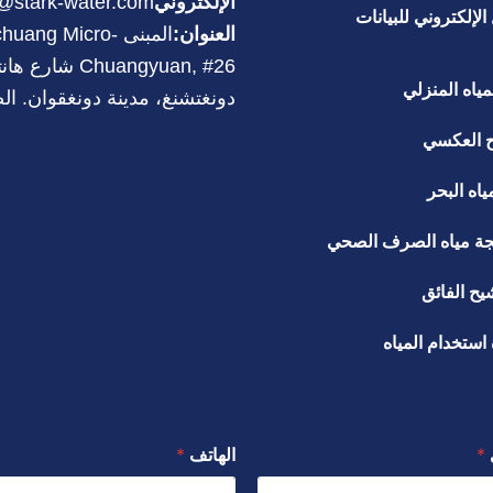
الإلكتروني
@stark-water.com
الإلكتروني للبيانات
العنوان:
المبنى uang Micro
Chuangyuan, #26 ش
مياه المنزلي
دونغتشنغ، مدينة دونغقوان. ال
ح العكسي
ياه البحر
جة مياه الصرف الصحي
يح الفائق
استخدام المياه
ي
*
الهاتف
*