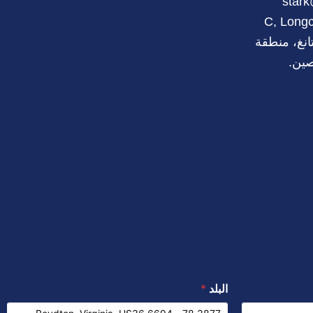
س
ي
ت
ت
ن
stark
ب
ت
ي
س
ك
C, Longch-
و
ر
و
آ
د
ارع هانتانغ، منطقة
ك
ب
ب
إ
صين.
ن
البلد
*