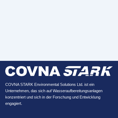
Tanzania Brackish Water Equipment
TDS8000
Brackish water equipment TDS8000 for Tanzania，Using
PLC automatic control system, the equipment opera-
tesautomatically.Equipped with an online water quality
monitor,
Beitrag lesen "
COVNA STARK Environmental Solutions Ltd. ist ein
Unternehmen, das sich auf Wasseraufbereitungsanlagen
konzentriert und sich in der Forschung und Entwicklung
engagiert.