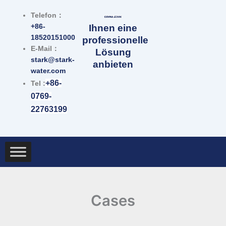
Zum
Telefon：
Inhalt
+86-
Ihnen eine
springen
18520151000
professionelle
E-Mail：
Lösung
stark@stark-
anbieten
water.com
+86-
Tel :
0769-
22763199
Cases