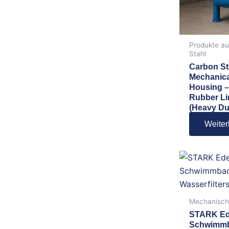
Produkte au
Stahl
Carbon St
Mechanical
Housing 
Rubber Li
(Heavy Du
Weiter
Mechanische
STARK Ed
Schwimmba