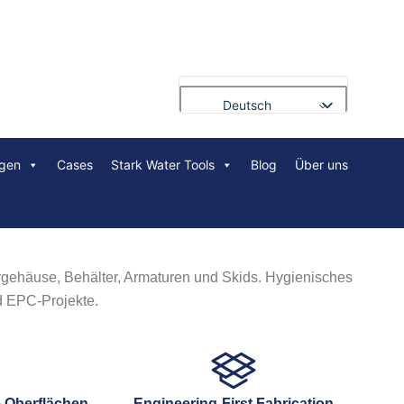
Deutsch
English
gen
Cases
Stark Water Tools
Blog
Über uns
Français
Русский
Português
العربية
ergehäuse, Behälter, Armaturen und Skids. Hygienisches
Español
d EPC-Projekte.
Nederlands
Polski
Bahasa Indonesia
e Oberflächen
Engineering-First Fabrication