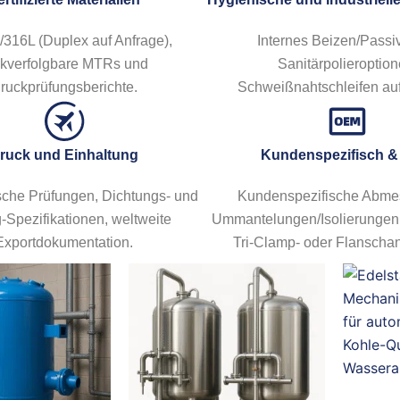
316L (Duplex auf Anfrage),
Internes Beizen/Passiv
ckverfolgbare MTRs und
Sanitärpolieroption
ruckprüfungsberichte.
Schweißnahtschleifen auf
ruck und Einhaltung
Kundenspezifisch 
sche Prüfungen, Dichtungs- und
Kundenspezifische Abme
-Spezifikationen, weltweite
Ummantelungen/Isolierungen
Exportdokumentation.
Tri-Clamp- oder Flanscha