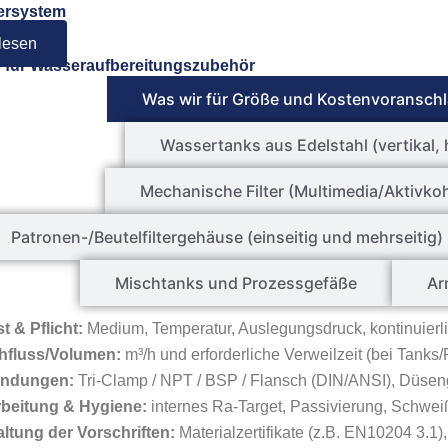
tersystem
lesen
e für Wasseraufbereitungszubehör
Was wir für Größe und Kostenvoranschl
Wassertanks aus Edelstahl (vertikal, 
Mechanische Filter (Multimedia/Aktivko
Patronen-/Beutelfiltergehäuse (einseitig und mehrseitig)
Mischtanks und Prozessgefäße
Ar
t & Pflicht:
Medium, Temperatur, Auslegungsdruck, kontinuierl
hfluss/Volumen:
m³/h und erforderliche Verweilzeit (bei Tanks/F
indungen:
Tri-Clamp / NPT / BSP / Flansch (DIN/ANSI), Düse
rbeitung & Hygiene:
internes Ra-Target, Passivierung, Schwe
ltung der Vorschriften:
Materialzertifikate (z.B. EN10204 3.1