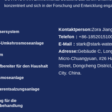
konzentriert und sich in der Forschung und Entwicklung enga
Kontaktperson:
Zora Jian
sersystem
Telefon：
+86-185201510
r-Umkehrosmoseanlage
E-Mail：
stark@stark-wate
Adresse:
Gebäude C, Lon
em
Micro-Chuangyuan, #26 H
Street, Dongcheng Distric
bereiter für den Haushalt
City. China.
moseanlage
erentsalzungsanlage
g für die
behandlung