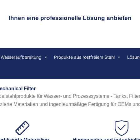
Ihnen eine professionelle Lösung anbieten
e Wasseraufbereitung
Produkte aus rostfreiem Stahl
Lösun
echanical Filter
Edelstahlprodukte für Wasser- und Prozesssysteme - Tanks, Filt
fizierte Materialien und ingenieurmäßige Fertigung für OEMs un
ertifizierte Materialien
Hygienische und industriell