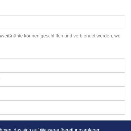
Schweißnähte können geschliffen und verblendet werden, wo
?
hmen, das sich auf Wasseraufbereitungsanlagen