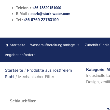
Zum
Telefon：
+86-18520151000
Inhalt
E-Mail：
stark@stark-water.com
springen
Tel :
+86-0769-22763199
Startseite
Wasseraufbereitungsanlage
Zubehör für di
Angebot anfordern
Kategorie: M
Startseite
/
Produkte aus rostfreiem
Industrielle 
Stahl
/ Mechanischer Filter
Design, zerti
Schlauchfilter
Z