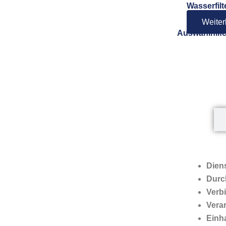
Wasserfil
Weiter
Auswahlhilf
Diens
Durc
Verb
Vera
Einha