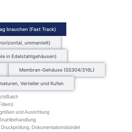
ag brauchen (Fast Track)
horizontal, ummantelt)
hle in Edelstahlgehäusen)
Membran-Gehäuse (SS304/316L)
maturen, Verteiler und Kufen
ich/Batch
iltern)
ngrößen und Ausrichtung
ißnahtbehandlung
), Druckprüfung, Dokumentationsbündel