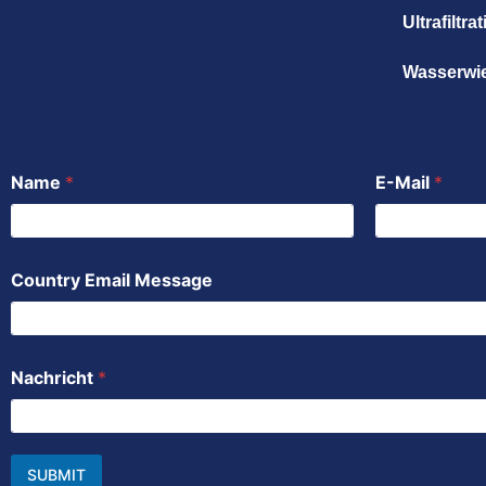
Ultrafiltr
Wasserwi
Name
*
E-Mail
*
Country Email Message
Nachricht
*
SUBMIT