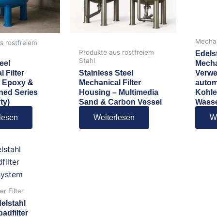
Mechan
s rostfreiem
Produkte aus rostfreiem
Edels
Stahl
eel
Mecha
 Filter
Stainless Steel
Verwe
– Epoxy &
Mechanical Filter
autom
ned Series
Housing – Multimedia
Kohle-
ty)
Sand & Carbon Vessel
Wasse
lesen
Weiterlesen
W
r Filter
elstahl
dfilter