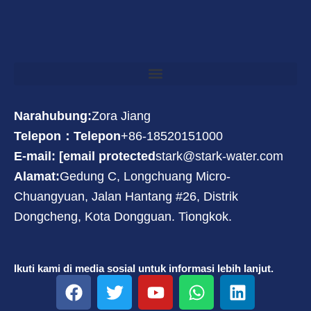
Narahubung:
Zora Jiang
Telepon：Telepon
+86-18520151000
E-mail: [email protected
stark@stark-water.com
Alamat:
Gedung C, Longchuang Micro-
Chuangyuan, Jalan Hantang #26, Distrik
Dongcheng, Kota Dongguan. Tiongkok.
Ikuti kami di media sosial untuk informasi lebih lanjut.
F
T
Y
W
L
a
w
o
h
i