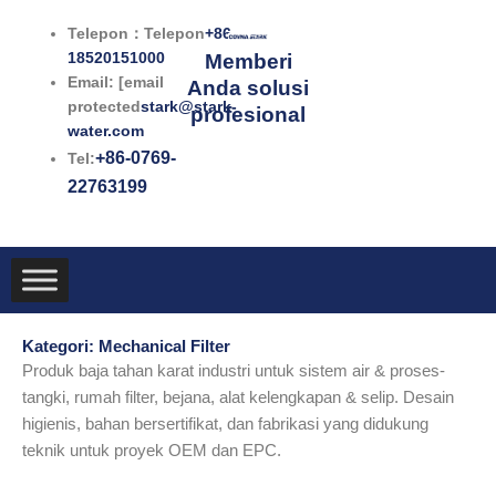
Lewati
Telepon：Telepon
+86-
ke
18520151000
Memberi
konten
Email: [email
Anda solusi
protected
stark@stark-
profesional
water.com
+86-0769-
Tel:
22763199
Kategori: Mechanical Filter
Produk baja tahan karat industri untuk sistem air & proses-
tangki, rumah filter, bejana, alat kelengkapan & selip. Desain
higienis, bahan bersertifikat, dan fabrikasi yang didukung
teknik untuk proyek OEM dan EPC.