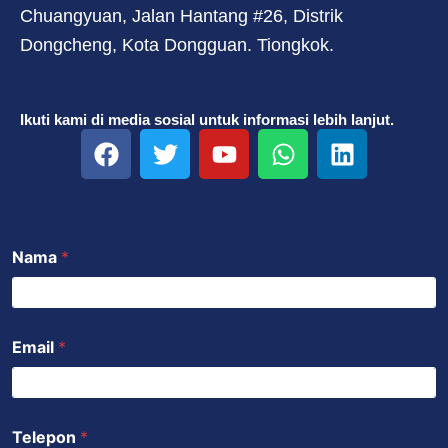
Chuangyuan, Jalan Hantang #26, Distrik
Dongcheng, Kota Dongguan. Tiongkok.
Ikuti kami di media sosial untuk informasi lebih lanjut.
F
T
Y
W
L
a
w
o
h
i
c
i
u
a
n
e
t
t
t
k
b
t
u
s
e
Nama
*
o
e
b
a
d
o
r
e
p
i
k
p
n
Email
*
Telepon
*