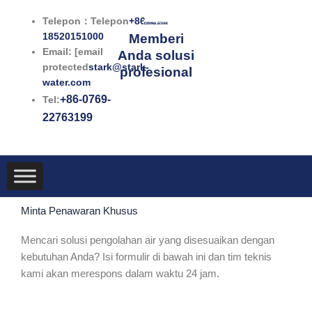
Lewati
Telepon：Telepon
+86-
ke
18520151000
Memberi
konten
Email: [email
Anda solusi
protected
stark@stark-
profesional
water.com
+86-0769-
Tel:
22763199
Minta Penawaran Khusus
Mencari solusi pengolahan air yang disesuaikan dengan
kebutuhan Anda? Isi formulir di bawah ini dan tim teknis
kami akan merespons dalam waktu 24 jam.