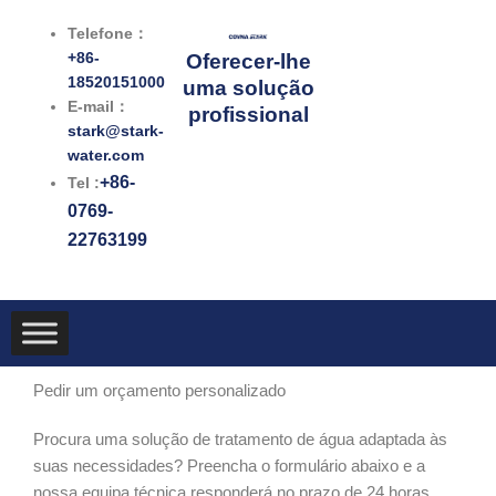
跳
Telefone：
至
+86-
Oferecer-lhe
内
18520151000
uma solução
容
E-mail：
profissional
stark@stark-
water.com
+86-
Tel :
0769-
22763199
Pedir um orçamento personalizado
Procura uma solução de tratamento de água adaptada às
suas necessidades? Preencha o formulário abaixo e a
nossa equipa técnica responderá no prazo de 24 horas.