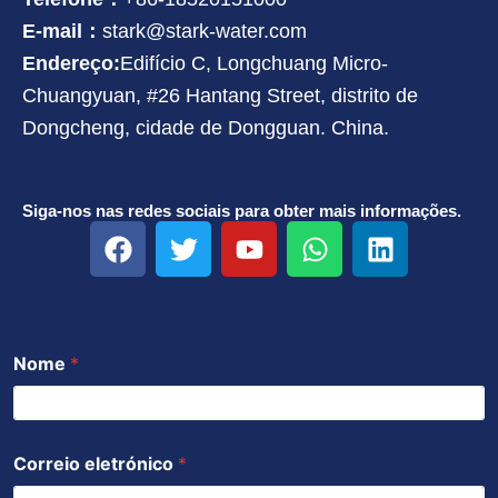
E-mail：
stark@stark-water.com
Endereço:
Edifício C, Longchuang Micro-
Chuangyuan, #26 Hantang Street, distrito de
Dongcheng, cidade de Dongguan. China.
Siga-nos nas redes sociais para obter mais informações.
F
T
Y
W
L
a
w
o
h
i
c
i
u
a
n
e
t
t
t
k
b
t
u
s
e
Nome
*
o
e
b
a
d
o
r
e
p
i
k
p
n
Correio eletrónico
*