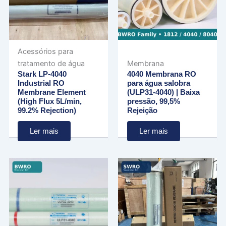
Acessórios para
tratamento de água
Membrana
Stark LP-4040
4040 Membrana RO
Industrial RO
para água salobra
Membrane Element
(ULP31-4040) | Baixa
(High Flux 5L/min,
pressão, 99,5%
99.2% Rejection)
Rejeição
Ler mais
Ler mais