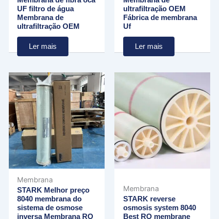
Membrana de fibra oca
Membrana de
UF filtro de água
ultrafiltração OEM
Membrana de
Fábrica de membrana
ultrafiltração OEM
Uf
Ler mais
Ler mais
Membrana
Membrana
STARK Melhor preço
8040 membrana do
STARK reverse
sistema de osmose
osmosis system 8040
inversa Membrana RO
Best RO membrane