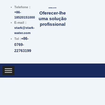
跳
Telefone：
至
+86-
Oferecer-lhe
内
18520151000
uma solução
容
E-mail：
profissional
stark@stark-
water.com
+86-
Tel :
0769-
22763199