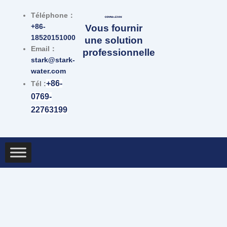
跳
Téléphone：
至
+86-
Vous fournir
内
18520151000
une solution
容
Email：
professionnelle
stark@stark-
water.com
+86-
Tél :
0769-
22763199