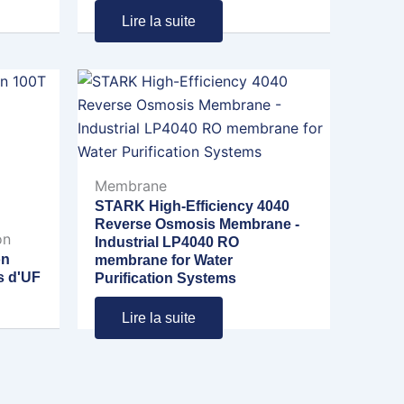
Lire la suite
Membrane
STARK High-Efficiency 4040
Reverse Osmosis Membrane -
on
Industrial LP4040 RO
on
membrane for Water
s d'UF
Purification Systems
Lire la suite