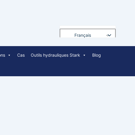
Français
English
ons
Cas
Outils hydrauliques Stark
Blog
Deutsch
Русский
Português
العربية
Español
Nederlands
Polski
Bahasa Indonesia