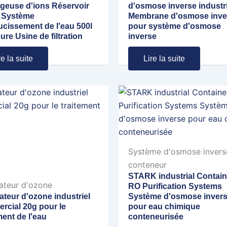
geuse d'ions Réservoir
d'osmose inverse industri
l Système
Membrane d'osmose inve
ucissement de l'eau 500l
pour système d'osmose
ure Usine de filtration
inverse
re la suite
Lire la suite
Système d'osmose invers
conteneur
STARK industrial Contain
ateur d'ozone
RO Purification Systems
teur d'ozone industriel
Système d'osmose inver
rcial 20g pour le
pour eau chimique
ment de l'eau
conteneurisée