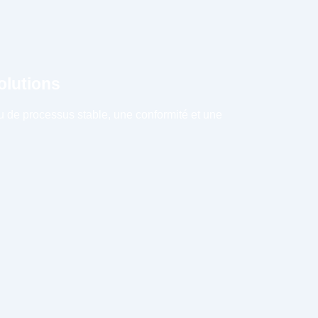
日本語
한국어
olutions
au de processus stable, une conformité et une