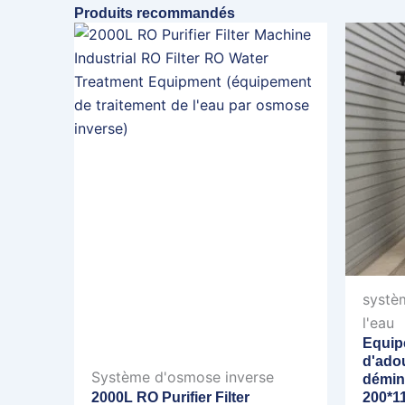
Produits recommandés
systè
l'eau
Equip
d'ado
Système d'osmose inverse
déminé
2000L RO Purifier Filter
200*1