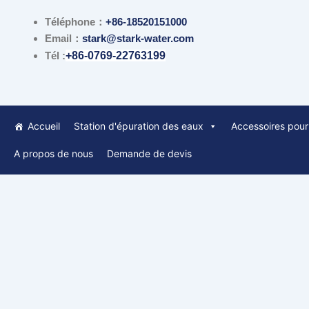
跳
Téléphone：
+86-18520151000
至
Email：
stark@stark-water.com
内
Tél :
+86-0769-22763199
容
Accueil
Station d'épuration des eaux
Accessoires pour 
A propos de nous
Demande de devis