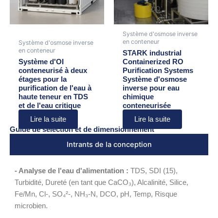
Système d'osmose inverse
en conteneur
Système d'osmose inverse
en conteneur
STARK industrial
Système d'OI
Containerized RO
conteneurisé à deux
Purification Systems
étages pour la
Système d'osmose
purification de l'eau à
inverse pour eau
haute teneur en TDS
chimique
et de l'eau critique
conteneurisée
Lire la suite
Lire la suite
Guide de sélection et de dimensionnement
Intrants de la conception
- Analyse de l'eau d'alimentation :
TDS, SDI (15),
Turbidité, Dureté (en tant que CaCO₃), Alcalinité, Silice,
Fe/Mn, Cl-, SO₄²-, NH₃-N, DCO, pH, Temp, Risque
microbien.