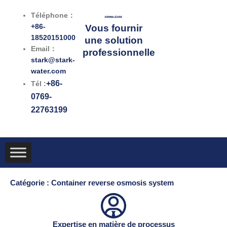
跳
Téléphone：
至
+86-
Vous fournir
内
18520151000
une solution
容
Email：
professionnelle
stark@stark-
water.com
+86-
Tél :
0769-
22763199
Catégorie : Container reverse osmosis system
Expertise en matière de processus