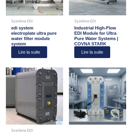
Système EDI
Système EDI
edi system
Industrial High-Flow
electroplate ultra pure
EDI Module for Ultra
water filter module
Pure Water Systems |
system
COVNA STARK
Lire la suite
Lire la suite
Système EDI