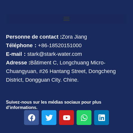
Personne de contact :
Zora Jiang
Téléphone：
+86-18520151000
E-mail：
stark@stark-water.com
Adresse :
Bâtiment C, Longchuang Micro-
Chuangyuan, #26 Hantang Street, Dongcheng
District, Dongguan City. Chine.
Suivez-nous sur les médias sociaux pour plus
d'informations.
F
T
Y
W
L
a
w
o
h
i
c
i
u
a
n