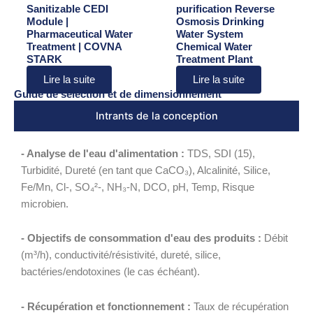
Sanitizable CEDI
purification Reverse
Module |
Osmosis Drinking
Pharmaceutical Water
Water System
Treatment | COVNA
Chemical Water
STARK
Treatment Plant
Lire la suite
Lire la suite
Guide de sélection et de dimensionnement
Intrants de la conception
- Analyse de l'eau d'alimentation :
TDS, SDI (15),
Turbidité, Dureté (en tant que CaCO₃), Alcalinité, Silice,
Fe/Mn, Cl-, SO₄²-, NH₃-N, DCO, pH, Temp, Risque
microbien.
- Objectifs de consommation d'eau des produits :
Débit
(m³/h), conductivité/résistivité, dureté, silice,
bactéries/endotoxines (le cas échéant).
- Récupération et fonctionnement :
Taux de récupération