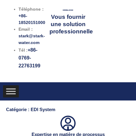
跳
Téléphone：
至
+86-
Vous fournir
内
18520151000
une solution
容
Email：
professionnelle
stark@stark-
water.com
+86-
Tél :
0769-
22763199
Catégorie : EDI System
Expertise en matière de processus