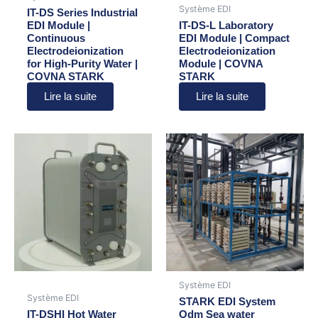
Système EDI
IT-DS Series Industrial
EDI Module |
IT-DS-L Laboratory
Continuous
EDI Module | Compact
Electrodeionization
Electrodeionization
for High-Purity Water |
Module | COVNA
COVNA STARK
STARK
Lire la suite
Lire la suite
Système EDI
Système EDI
STARK EDI System
IT-DSHI Hot Water
Odm Sea water