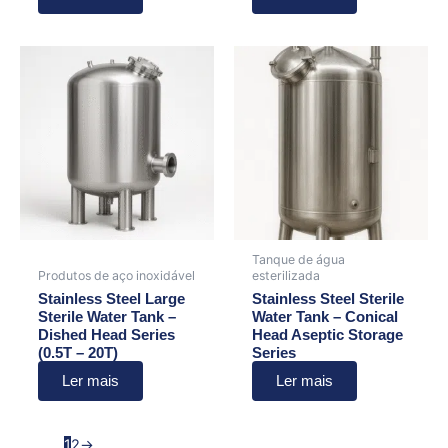
Tanque de água
Produtos de aço inoxidável
esterilizada
Stainless Steel Large
Stainless Steel Sterile
Sterile Water Tank –
Water Tank – Conical
Dished Head Series
Head Aseptic Storage
(0.5T – 20T)
Series
Ler mais
Ler mais
1
2
→