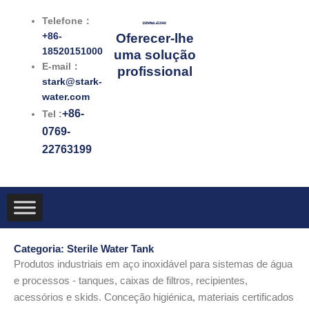
跳
Telefone：
至
+86-
Oferecer-lhe
内
18520151000
uma solução
容
E-mail：
profissional
stark@stark-
water.com
+86-
Tel :
0769-
22763199
Categoria: Sterile Water Tank
Produtos industriais em aço inoxidável para sistemas de água
e processos - tanques, caixas de filtros, recipientes,
acessórios e skids. Conceção higiénica, materiais certificados