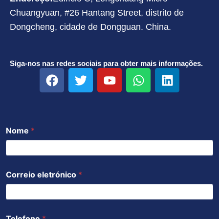
Chuangyuan, #26 Hantang Street, distrito de
Dongcheng, cidade de Dongguan. China.
Siga-nos nas redes sociais para obter mais informações.
F
T
Y
W
L
a
w
o
h
i
c
i
u
a
n
e
t
t
t
k
b
t
u
s
e
Nome
*
o
e
b
a
d
o
r
e
p
i
k
p
n
Correio eletrónico
*
Telefone
*