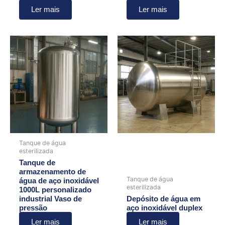
Ler mais
Ler mais
Tanque de água
esterilizada
Tanque de
armazenamento de
Tanque de água
água de aço inoxidável
esterilizada
1000L personalizado
industrial Vaso de
Depósito de água em
pressão
aço inoxidável duplex
Ler mais
Ler mais