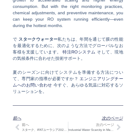
consumption. But with the right monitoring practices,
chemical adjustments, and preventive maintenance, you
can keep your RO system running efficiently—even
during the hottest months.
で
スタークウォーター
私たちは、年間を通じて膜の性能
を最適化するために、次のような方法でグローバルなお
客様を支援しています。
特注ROシステム
そして、現地
の気候条件に合わせた技術サポート。
夏のシーズンに向けてシステムを準備する方法につい
て、専門家の指導が必要ですか？
エンジニアリングチー
ムへのお問い合わせ
今すぐ、あらゆる気温に対応するソ
リューションを。
前へ
次のページ
前へ
次のページ
Prev
次の
スターク、IFATユーラシア2025に出展：水処理のイノベーションをリードする
Industrial Water Scarcity in Manufacturing: Key Risks and Solutions | STARK