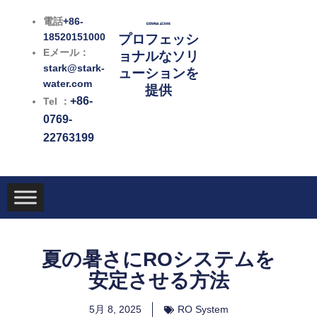
内
電話
+86-
容
18520151000
プロフェッシ
を
Eメール：
ョナルなソリ
ス
stark@stark-
ューションを
キ
water.com
提供
ッ
+86-
Tel ：
プ
0769-
22763199
夏の暑さにROシステムを
安定させる方法
5月 8, 2025
RO System