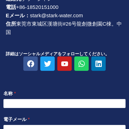
電話
+86-18520151000
Eメール：
stark@stark-water.com
住所
東莞市東城区漢塘街#26号龍創微創園C棟。中
国
詳細はソーシャルメディアをフォローしてください。
フ
ツ
Y
W
リ
ェ
イ
o
h
ン
イ
ッ
u
a
ク
ス
タ
t
t
ト
ブ
ー
u
s
イ
名称
*
ッ
b
a
ン
ク
e
p
p
電子メール
*