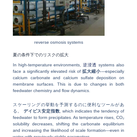
reverse osmosis systems
夏の条件下でのリスクの拡大
In high-temperature environments,
逆浸透
systems also
face a significantly elevated risk of
拡大縮小
—especially
calcium carbonate and calcium sulfate deposition on
membrane surfaces. This is due to changes in both
feedwater chemistry and flow dynamics.
スケーリングの挙動を予測するのに便利なツールがあ
る。
デイビス安定指数
, which indicates the tendency of
feedwater to form precipitates. As temperature rises, CO₂
solubility decreases, shifting the carbonate equilibrium
and increasing the likelihood of scale formation—even in
water with previously stable parameters.