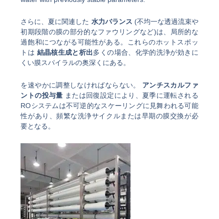
さらに、夏に関連した
水力バランス
(不均一な透過流束や
初期段階の膜の部分的なファウリングなど)は、局所的な
過飽和につながる可能性がある。これらのホットスポッ
トは
結晶核生成と析出
多くの場合、化学的洗浄が効きに
くい膜スパイラルの奥深くにある。
を速やかに調整しなければならない。
アンチスカルファ
ントの投与量
または回復設定により、夏季に運転される
ROシステムは不可逆的なスケーリングに見舞われる可能
性があり、頻繁な洗浄サイクルまたは早期の膜交換が必
要となる。