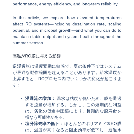
performance, energy efficiency, and long-term reliability.
In this article, we explore how elevated temperatures
affect RO systems—including desalination rate, scaling
potential, and microbial growth—and what you can do to
maintain stable output and system health throughout the
summer season.
高温がRO膜に与える影響
逆浸透膜は温度変動に敏感で、夏の条件下ではシステム
が最適な動作範囲を超えることがあります。給水温度が
上昇すると、ROプロセス内でいくつかの変化が起こりま
す：
浸透流の増加：
温水は粘度が低いため、膜を通過
する流量が増加する。しかし、この短期的な利益
は、劣化の促進や圧縮により、長期的な膜寿命を
損なう可能性がある。
塩分除去率の低下：
ほとんどのポリアミド製RO膜
は、温度が高くなると阻止効率が低下し、透過水