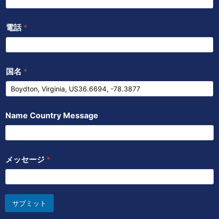
電話
*
国名
*
Name Country Message
メッセージ
*
サブミット