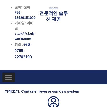
콘
전화: 전화
텐
+86-
전문적인 솔루
츠
18520151000
션 제공
로
이메일: 이메
건
일
너
stark@stark-
뛰
water.com
기
+86-
전화 :
0769-
22763199
카테고리: Container reverse osmosis system