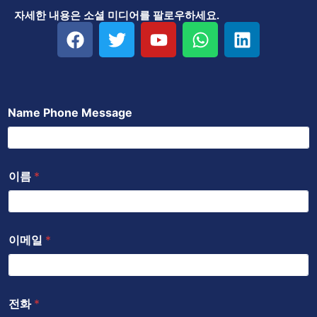
자세한 내용은 소셜 미디어를 팔로우하세요.
F
트
유
W
링
a
위
튜
h
크
c
터
브
a
드
e
t
인
b
s
Name Phone Message
o
a
o
p
k
p
이름
*
이메일
*
전화
*