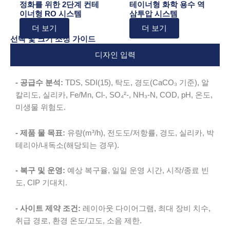
정화를 위한 2단계 컨테
테이너형 화학 용수 역
이너형 RO 시스템
삼투압 시스템
더 보기
더 보기
선택 및 크기 조정 가이드
디자인 입력
- 공급수 분석:
TDS, SDI(15), 탁도, 경도(CaCO₃ 기준), 알
칼리도, 실리카, Fe/Mn, Cl-, SO₄²-, NH₃-N, COD, pH, 온도,
미생물 위험도.
- 제품 물 목표:
유량(m³/h), 전도도/저항률, 경도, 실리카, 박
테리아/내독소(해당되는 경우).
- 복구 및 운영:
예상 복구율, 일일 운영 시간, 시작/종료 빈
도, CIP 기대치.
- 사이트 제약 조건:
레이아웃 다이어그램, 최대 장비 치수,
취급 경로, 환경 온도/고도, 소음 제한.