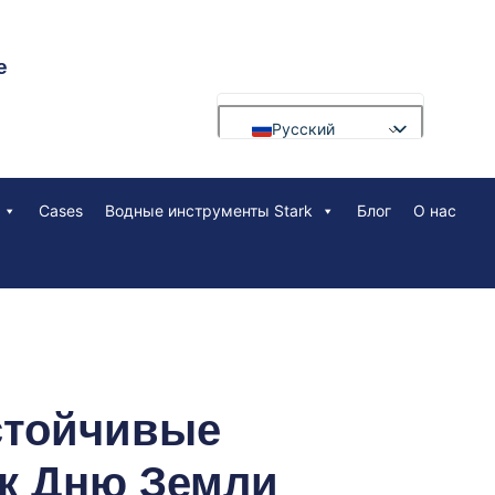
е
Русский
English
Cases
Водные инструменты Stark
Блог
О нас
Français
Deutsch
Português
العربية
Español
Nederlands
Устойчивые
Polski
 к Дню Земли
Bahasa Indonesia