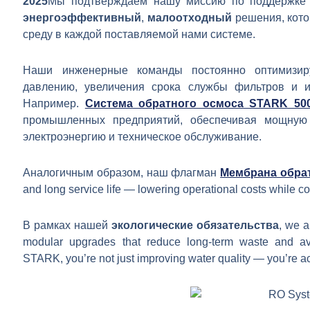
2025
Мы подтверждаем нашу миссию по поддержке г
энергоэффективный
,
малоотходный
решения, кот
среду в каждой поставляемой нами системе.
Наши инженерные команды постоянно оптимизир
давлению, увеличения срока службы фильтров и и
Например.
Система обратного осмоса STARK 50
промышленных предприятий, обеспечивая мощную 
электроэнергию и техническое обслуживание.
Аналогичным образом, наш флагман
Мембрана обрат
and long service life — lowering operational costs while c
В рамках нашей
экологические обязательства
, we a
modular upgrades that reduce long-term waste and a
STARK, you’re not just improving water quality — you’re act