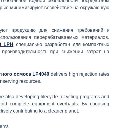
лобальной водной безопасности посредством
орые минимизируют воздействие на окружающую
уют продукцию для снижения требований к
спользования перерабатываемых материалов.
0 LPH
специально разработан для компактных
производительность при снижении затрат на
ного осмоса LP4040
delivers high rejection rates
onserving resources.
re also developing lifecycle recycling programs and
void complete equipment overhauls. By choosing
ively contributing to a cleaner planet.