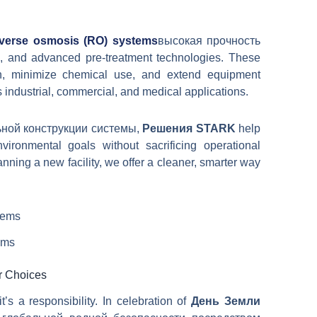
everse osmosis (RO) systems
высокая прочность
и
, and advanced pre-treatment technologies. These
n, minimize chemical use, and extend equipment
s industrial, commercial, and medical applications.
ьной конструкции системы,
Решения STARK
help
ironmental goals without sacrificing operational
anning a new facility, we offer a cleaner, smarter way
ems
r Choices
’s a responsibility. In celebration of
День Земли