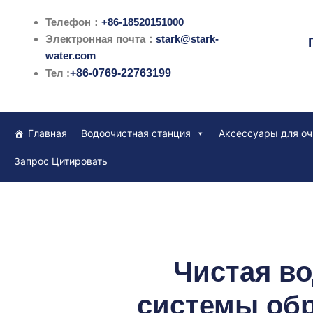
跳
Телефон：
+86-18520151000
至
Электронная почта：
stark@stark-
内
water.com
容
Тел :
+86-0769-22763199
Главная
Водоочистная станция
Аксессуары для оч
Запрос Цитировать
Чистая во
системы обр