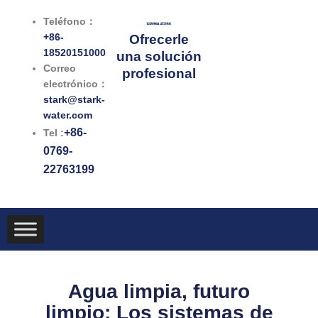
Ir
Teléfono：
al
+86-
Ofrecerle
contenido
18520151000
una solución
Correo
profesional
electrónico：
stark@stark-
water.com
+86-
Tel :
0769-
22763199
Agua limpia, futuro
limpio: Los sistemas de