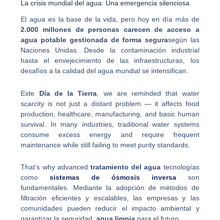
La crisis mundial del agua: Una emergencia silenciosa
El agua es la base de la vida, pero hoy en día más de
2.000 millones de personas carecen de acceso a
agua potable gestionada de forma segura
según las
Naciones Unidas. Desde la contaminación industrial
hasta el envejecimiento de las infraestructuras, los
desafíos a la calidad del agua mundial se intensifican.
Este
Día de la Tierra
, we are reminded that water
scarcity is not just a distant problem — it affects food
production, healthcare, manufacturing, and basic human
survival. In many industries, traditional water systems
consume excess energy and require frequent
maintenance while still failing to meet purity standards.
That’s why advanced
tratamiento del agua
tecnologías
como
sistemas de ósmosis inversa
son
fundamentales. Mediante la adopción de métodos de
filtración eficientes y escalables, las empresas y las
comunidades pueden reducir el impacto ambiental y
garantizar la seguridad,
agua limpia
para el futuro.