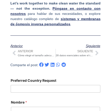
Let’s work together to make clean water the standard
— not the exception.
Póngase en contacto con
nosotros
para hablar de sus necesidades, o explore
nuestro catálogo completo de
sistemas y membranas
de ósmosis inversa personalizados
.
Anterior
Siguiente
ANTERIOR
SIGUIENTE
Ant
Sigui
Cómo elegir el tamaño adecuado de la membrana de ósmosis inversa: 4040 vs 8040 Explicación
28 datos esenciales sobre el tratamiento de aguas residuales que todo operador debe conocer
Comparte el post:
Preferred Country Request
Nombre
*