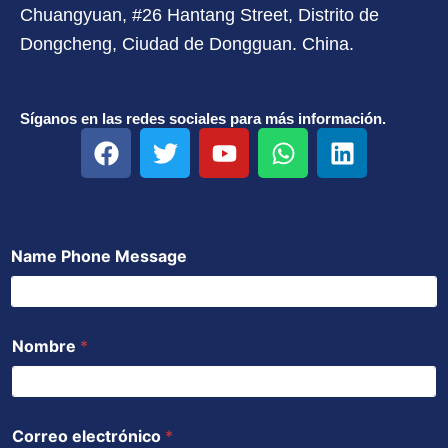
Chuangyuan, #26 Hantang Street, Distrito de
Dongcheng, Ciudad de Dongguan. China.
Síganos en las redes sociales para más información.
F
T
Y
W
L
a
w
o
h
i
c
i
u
a
n
e
t
t
t
k
b
t
u
s
e
Name Phone Message
o
e
b
a
d
o
r
e
p
i
k
p
n
Nombre
*
Correo electrónico
*