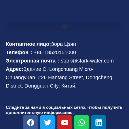
Контактное лицо:
Зора Цзян
Телефон：
+86-18520151000
Электронная почта：
stark@stark-water.com
Адрес:
Здание C, Longchuang Micro-
Chuangyuan, #26 Hantang Street, Dongcheng
District, Dongguan City. Китай.
Следите за нами в социальных сетях, чтобы получить
дополнительную информацию.
F
T
Y
W
L
a
w
o
h
i