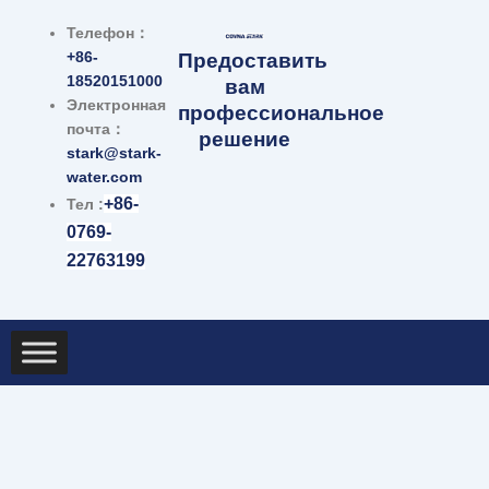
跳
Телефон：
至
+86-
Предоставить
内
18520151000
вам
容
Электронная
профессиональное
почта：
решение
stark@stark-
water.com
+86-
Тел :
0769-
22763199