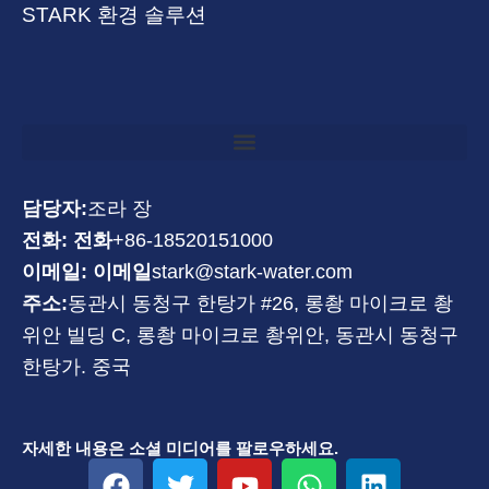
STARK 환경 솔루션
담당자:
조라 장
전화: 전화
+86-18520151000
이메일: 이메일
stark@stark-water.com
주소:
동관시 동청구 한탕가 #26, 롱촹 마이크로 촹
위안 빌딩 C, 롱촹 마이크로 촹위안, 동관시 동청구
한탕가. 중국
자세한 내용은 소셜 미디어를 팔로우하세요.
F
트
유
W
링