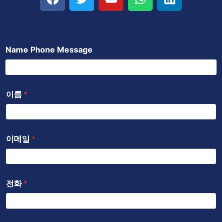
a
위
튜
h
크
c
터
브
a
드
e
t
인
b
s
Name Phone Message
o
a
o
p
k
p
이름
*
이메일
*
전화
*