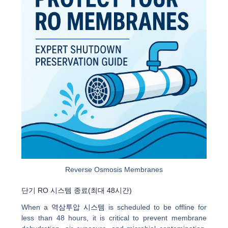
Reverse Osmosis Membranes
단기 RO 시스템 종료(최대 48시간)
When a
역삼투압 시스템
is scheduled to be offline for
less than 48 hours, it is critical to prevent membrane