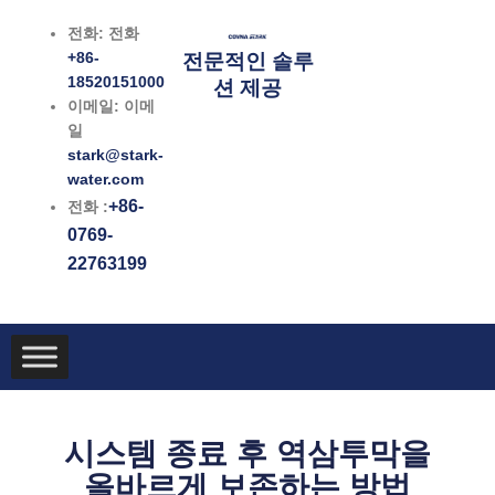
콘
전화: 전화
텐
+86-
전문적인 솔루
츠
18520151000
션 제공
로
이메일: 이메
건
일
너
stark@stark-
뛰
water.com
기
+86-
전화 :
0769-
22763199
시스템 종료 후 역삼투막을
올바르게 보존하는 방법