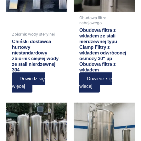
Obudowa filtra
nabojowego
Obudowa filtra z
Zbiornik wody sterylnej
wkładem ze stali
Chiński dostawca
nierdzewnej typu
hurtowy
Clamp Filtry z
niestandardowy
wkładem odwróconej
zbiornik ciepłej wody
osmozy 30″ pp
ze stali nierdzewnej
Obudowa filtra z
304
wkładem
Dowiedz się
Dowiedz się
więcej
więcej