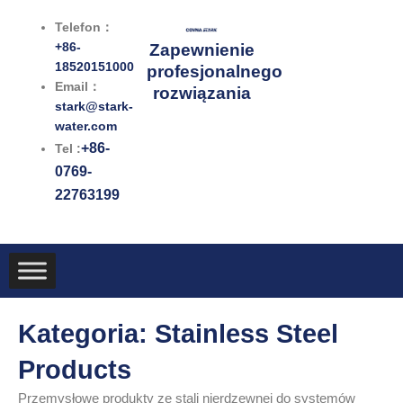
Przejdź
Telefon：
do
+86-
Zapewnienie
treści
18520151000
profesjonalnego
Email：
rozwiązania
stark@stark-
water.com
+86-
Tel :
0769-
22763199
Kategoria: Stainless Steel
Products
Przemysłowe produkty ze stali nierdzewnej do systemów