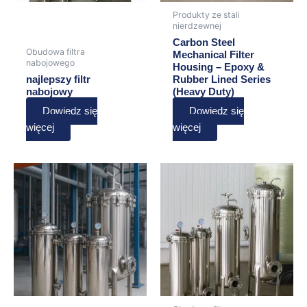
Produkty ze stali
nierdzewnej
Carbon Steel
Obudowa filtra
Mechanical Filter
nabojowego
Housing – Epoxy &
najlepszy filtr
Rubber Lined Series
nabojowy
(Heavy Duty)
Dowiedz się
Dowiedz się
więcej
więcej