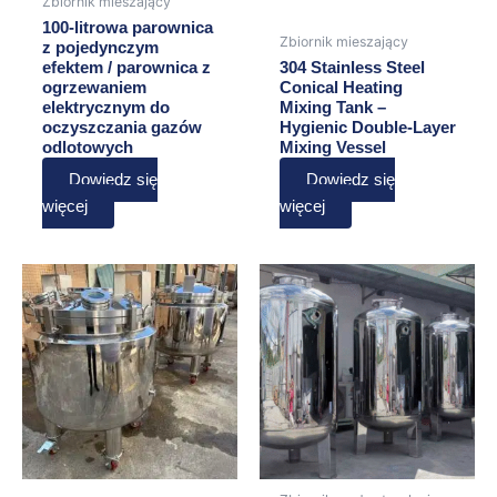
Zbiornik mieszający
100-litrowa parownica
Zbiornik mieszający
z pojedynczym
efektem / parownica z
304 Stainless Steel
ogrzewaniem
Conical Heating
elektrycznym do
Mixing Tank –
oczyszczania gazów
Hygienic Double-Layer
odlotowych
Mixing Vessel
Dowiedz się
Dowiedz się
więcej
więcej