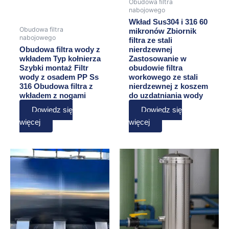
Obudowa filtra
nabojowego
Wkład Sus304 i 316 60
Obudowa filtra
mikronów Zbiornik
nabojowego
filtra ze stali
Obudowa filtra wody z
nierdzewnej
wkładem Typ kołnierza
Zastosowanie w
Szybki montaż Filtr
obudowie filtra
wody z osadem PP Ss
workowego ze stali
316 Obudowa filtra z
nierdzewnej z koszem
wkładem z nogami
do uzdatniania wody
Dowiedz się
Dowiedz się
więcej
więcej