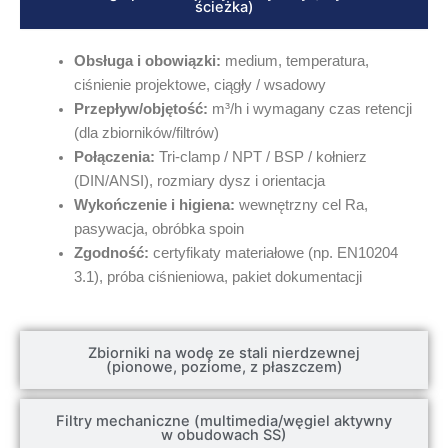
ścieżka)
Obsługa i obowiązki:
medium, temperatura,
ciśnienie projektowe, ciągły / wsadowy
Przepływ/objętość:
m³/h i wymagany czas retencji
(dla zbiorników/filtrów)
Połączenia:
Tri-clamp / NPT / BSP / kołnierz
(DIN/ANSI), rozmiary dysz i orientacja
Wykończenie i higiena:
wewnętrzny cel Ra,
pasywacja, obróbka spoin
Zgodność:
certyfikaty materiałowe (np. EN10204
3.1), próba ciśnieniowa, pakiet dokumentacji
Zbiorniki na wodę ze stali nierdzewnej
(pionowe, poziome, z płaszczem)
Filtry mechaniczne (multimedia/węgiel aktywny
w obudowach SS)