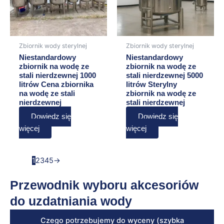
Zbiornik wody sterylnej
Zbiornik wody sterylnej
Niestandardowy
Niestandardowy
zbiornik na wodę ze
zbiornik na wodę ze
stali nierdzewnej 1000
stali nierdzewnej 5000
litrów Cena zbiornika
litrów Sterylny
na wodę ze stali
zbiornik na wodę ze
nierdzewnej
stali nierdzewnej
Dowiedz się
Dowiedz się
więcej
więcej
1
2
3
4
5
→
Przewodnik wyboru akcesoriów
do uzdatniania wody
Czego potrzebujemy do wyceny (szybka