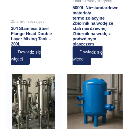
Zbiornik wody sterylnej
5000L Niestandardowe
materiały
termoizolacyjne
Zbiornik mieszający
Zbiornik na wodę ze
304 Stainless Steel
stali nierdzewnej
Flange-Head Double-
Zbiornik na wodę z
Layer Mixing Tank –
podwójnym
200L
płaszczem
Dowiedz się
Dowiedz się
więcej
więcej