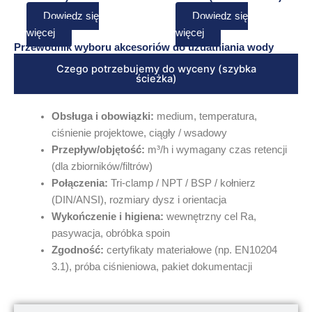
Dowiedz się
Dowiedz się
więcej
więcej
Przewodnik wyboru akcesoriów do uzdatniania wody
Czego potrzebujemy do wyceny (szybka
ścieżka)
Obsługa i obowiązki:
medium, temperatura,
ciśnienie projektowe, ciągły / wsadowy
Przepływ/objętość:
m³/h i wymagany czas retencji
(dla zbiorników/filtrów)
Połączenia:
Tri-clamp / NPT / BSP / kołnierz
(DIN/ANSI), rozmiary dysz i orientacja
Wykończenie i higiena:
wewnętrzny cel Ra,
pasywacja, obróbka spoin
Zgodność:
certyfikaty materiałowe (np. EN10204
3.1), próba ciśnieniowa, pakiet dokumentacji