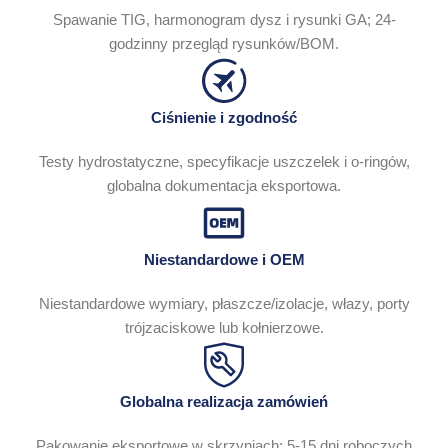
Spawanie TIG, harmonogram dysz i rysunki GA; 24-
godzinny przegląd rysunków/BOM.
Ciśnienie i zgodność
Testy hydrostatyczne, specyfikacje uszczelek i o-ringów,
globalna dokumentacja eksportowa.
Niestandardowe i OEM
Niestandardowe wymiary, płaszcze/izolacje, włazy, porty
trójzaciskowe lub kołnierzowe.
Globalna realizacja zamówień
Pakowanie eksportowe w skrzyniach; 5-15 dni roboczych