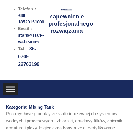
Przejdź
Telefon：
do
+86-
Zapewnienie
treści
18520151000
profesjonalnego
Email：
rozwiązania
stark@stark-
water.com
+86-
Tel :
0769-
22763199
Kategoria: Mixing Tank
Przemysłowe produkty ze stali nierdzewnej do systemów
wodnych i procesowych - zbiorniki, obudowy filtrów, zbiorniki,
armatura i płozy. Higieniczna konstrukcja, certyfikowane