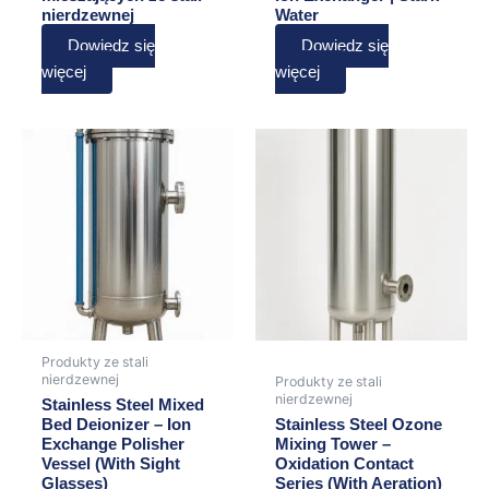
nierdzewnej
Water
Dowiedz się
Dowiedz się
więcej
więcej
Produkty ze stali
nierdzewnej
Produkty ze stali
nierdzewnej
Stainless Steel Mixed
Bed Deionizer – Ion
Stainless Steel Ozone
Exchange Polisher
Mixing Tower –
Vessel (With Sight
Oxidation Contact
Glasses)
Series (With Aeration)