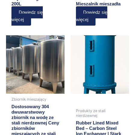
200L
Mieszalnik mieszadła
Dowiedz się
Dowiedz się
więcej
więcej
Zbiornik mieszający
Dostosowany 304
Produkty ze stali
dwuwarstwowy
nierdzewnej
zbiornik na wodę ze
stali nierdzewnej Ceny
Rubber Lined Mixed
zbiorników
Bed – Carbon Steel
mieszających ze stali
Ion Exchanger | Stark