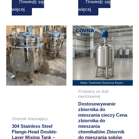
Dowiedz się
Dowiedz się
więcej
więcej
Produkty ze stali
nierdzewnej
Dostosowywanie
zbiornika do
mieszania cieczy Cena
Zbiornik mieszający
zbiornika do
304 Stainless Steel
mieszania
Flange-Head Double-
chemikaliów Zbiornik
Layer Mixing Tank –
do mieszania soków