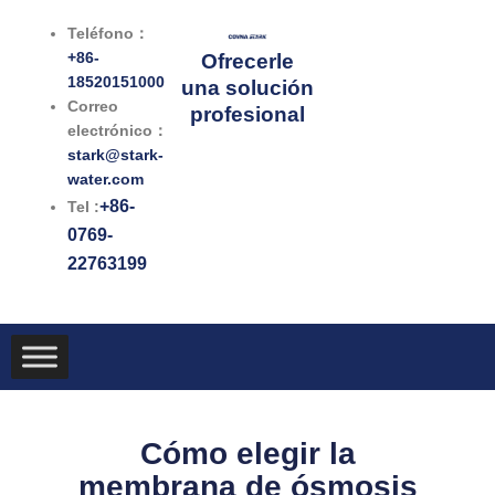
Ir
Teléfono：
al
+86-
Ofrecerle
contenido
18520151000
una solución
Correo
profesional
electrónico：
stark@stark-
water.com
+86-
Tel :
0769-
22763199
Cómo elegir la
membrana de ósmosis