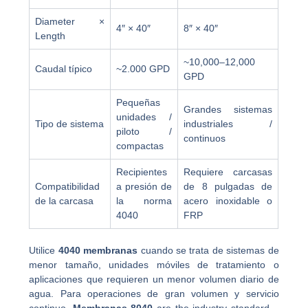
Diameter ×
4″ × 40″
8″ × 40″
Length
~10,000–12,000
Caudal típico
~2.000 GPD
GPD
Pequeñas
Grandes sistemas
unidades /
Tipo de sistema
industriales /
piloto /
continuos
compactas
Recipientes
Requiere carcasas
Compatibilidad
a presión de
de 8 pulgadas de
de la carcasa
la norma
acero inoxidable o
4040
FRP
Utilice
4040 membranas
cuando se trata de sistemas de
menor tamaño, unidades móviles de tratamiento o
aplicaciones que requieren un menor volumen diario de
agua. Para operaciones de gran volumen y servicio
continuo,
Membranas 8040
are the industry standard—