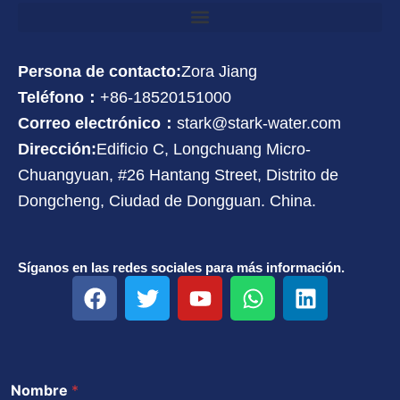
Persona de contacto:
Zora Jiang
Teléfono：
+86-18520151000
Correo electrónico：
stark@stark-water.com
Dirección:
Edificio C, Longchuang Micro-
Chuangyuan, #26 Hantang Street, Distrito de
Dongcheng, Ciudad de Dongguan. China.
Síganos en las redes sociales para más información.
F
T
Y
W
L
a
w
o
h
i
c
i
u
a
n
e
t
t
t
k
b
t
u
s
e
Nombre
*
o
e
b
a
d