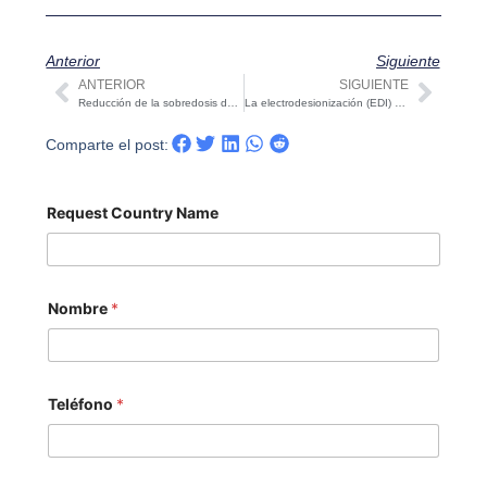
Anterior
Siguiente
ANTERIOR
SIGUIENTE
Ant
Sigui
Reducción de la sobredosis de agentes en los sistemas de ósmosis inversa: Riesgos y soluciones | STARK
La electrodesionización (EDI) en el tratamiento de aguas industriales
Comparte el post:
Request Country Name
Nombre
*
Teléfono
*