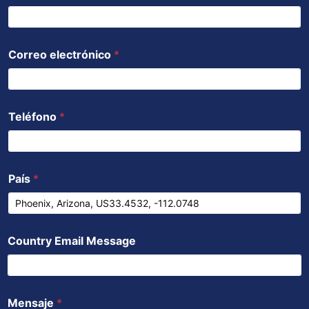
o
r
e
p
i
k
p
n
Correo electrónico
*
Teléfono
*
País
*
Country Email Message
Mensaje
*