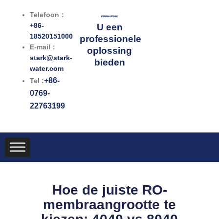
Ga
Telefoon：
naar
+86-
U een
de
18520151000
professionele
inhoud
E-mail：
oplossing
stark@stark-
bieden
water.com
+86-
Tel :
0769-
22763199
Hoe de juiste RO-
membraangrootte te