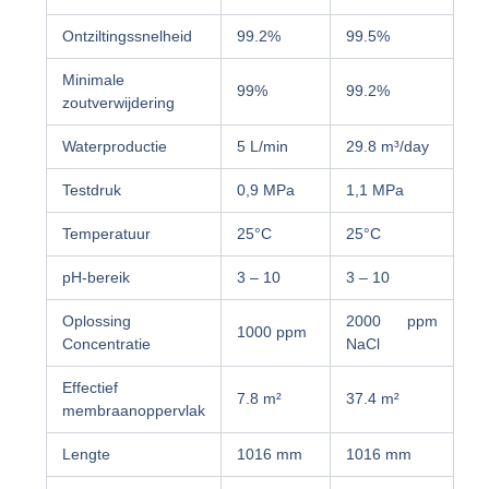
Ontziltingssnelheid
99.2%
99.5%
Minimale
99%
99.2%
zoutverwijdering
Waterproductie
5 L/min
29.8 m³/day
Testdruk
0,9 MPa
1,1 MPa
Temperatuur
25°C
25°C
pH-bereik
3 – 10
3 – 10
Oplossing
2000 ppm
1000 ppm
Concentratie
NaCl
Effectief
7.8 m²
37.4 m²
membraanoppervlak
Lengte
1016 mm
1016 mm