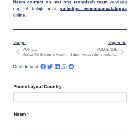
Neem contact op met ons technisch team
vandaag
nog of bekijk onze
volledige membraancatalogus
online.
Vorige
Volgende
VORIGE
VOLGENDE
Vorige
Volg
Medical RO System for Hospitals & Dialysis | STARK
Schoon water, schone toekomst: STARK's duurzame RO systemen voor Earth Day 2025
Deel de post:
Phone Layout Country
Naam
*