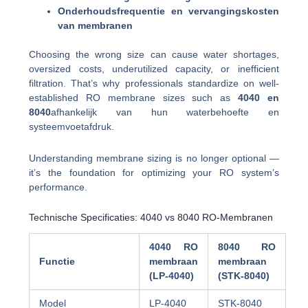
Onderhoudsfrequentie en vervangingskosten
van membranen
Choosing the wrong size can cause water shortages,
oversized costs, underutilized capacity, or inefficient
filtration. That’s why professionals standardize on well-
established RO membrane sizes such as
4040 en
8040
afhankelijk van hun waterbehoefte en
systeemvoetafdruk.
Understanding membrane sizing is no longer optional —
it’s the foundation for optimizing your RO system’s
performance.
Technische Specificaties: 4040 vs 8040 RO-Membranen
4040 RO
8040 RO
Functie
membraan
membraan
(LP-4040)
(STK-8040)
Model
LP-4040
STK-8040