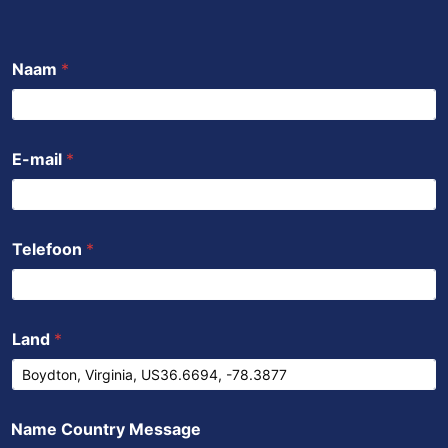
c
i
u
a
n
e
t
t
t
k
b
t
u
s
e
Naam
*
o
e
b
a
d
o
r
e
p
i
k
p
n
E-mail
*
Telefoon
*
Land
*
Name Country Message