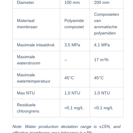
Diameter
100 mm
200 mm
Composieten
Materiaal
Polyamide
van
membraan
composiet
aromatische
polyamiden
Maximale inlaatdruk
3,5 MPa
4,1 MPa
Maximale
–
17 m³/h
waterstroom
Maximale
45°C
45°C
watertemperatuur
Max NTU
1,0 NTU
1,0 NTU
Residuele
<0,1 mg/L
<0,1 mg/L
chloorgrens
Note: Water production deviation range is ±15%, and
effective membrane area tolerance is ±3%.