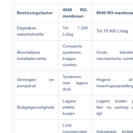
4040 RO-
Beslissingsfactor
8040 RO-membra
membraan
Dagelijkse
Tot 7.200
Tot 29.800 L/dag
waterbehoefte
L/dag
Compacte
Beschikbare
systemen,
Grote fabriek
installatieruimte
krappe
mechanische ruimt
ruimtes
Systemen
Vermogen en
Hogere dru
met lagere
pompdruk
meertrapsopstellin
druk
Lagere
Lagere kosten 
Budgetgevoeligheid
initiële
liter na verloop 
kosten
tijd
Licht
commercieel,
Industrieel, bottel