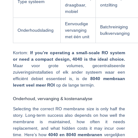
Type systeem
draagbaar,
ontzilting
mobiel
Eenvoudige
Batchreinigin
Onderhoudslading
vervanging
bulkvervanging
met één unit
Kortom:
If you’re operating a small-scale RO system
or need a compact design, 4040 is the ideal choice.
Maar voor grote volumes, gecentraliseerde
zuiveringsinstallaties of elk ander systeem waar een
efficiënt debiet essentieel is, is de
8040 membraan
levert veel meer ROI
op de lange termijn.
Onderhoud, vervanging & kostenanalyse
Selecting the correct RO membrane size is only half the
story. Long-term success also depends on how well the
membrane is maintained, how often it needs
replacement, and what hidden costs it may incur over
time. Here’s how
4040 en 8040 membranen
vergelijken