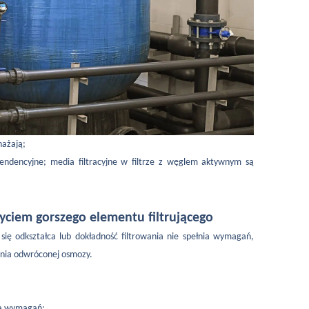
nażają;
tendencyjne; media filtracyjne w filtrze z węglem aktywnym są
yciem gorszego elementu filtrującego
 się odkształca lub dokładność filtrowania nie spełnia wymagań,
enia odwróconej osmozy.
nia wymagań;