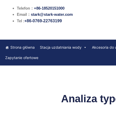
Przejdź
Telefon：
+86-18520151000
do
Email：
stark@stark-water.com
treści
Tel :
+86-0769-22763199
Strona główna
Stacja uzdatniania wody
Akcesoria do 
Zapytanie ofertowe
Analiza ty