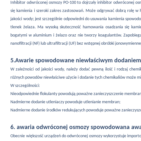
Inhibitor odwróconej osmozy PO-100 to dojrzały inhibitor odwróconej o
się kamienia i szeroki zakres zastosowań. Może odgrywać dobrą rolę w 
jakości wody; jest szczególnie odpowiedni do usuwania kamienia spowod
tlenek żelaza. Ma wysoką skuteczność hamowania osadzania się kamie
bogatymi w aluminium i żelazo oraz nie tworzy koagulantów. Zapobieg
nanofiltracji (NF) lub ultrafiltracji (UF) bez wstępnej obróbki jonowymienn
5.
Awarie spowodowane niewłaściwym dodaniem i
W zależności od jakości wody, należy dodać pewną ilość i rodzaj chemi
różnych powodów niewłaściwe użycie i dodanie tych chemikaliów może 
W szczególności:
Nieodpowiednie flokulanty powodują poważne zanieczyszczenie membra
Nadmierne dodanie utleniaczy powoduje utlenianie membran;
Nadmierne dodanie środków redukujących powoduje poważne zanieczysz
6. awaria odwróconej osmozy spowodowana awa
Obecnie większość urządzeń do odwróconej osmozy wykorzystuje importow