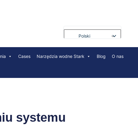
Polski
English
nia
Cases
Narzędzia wodne Stark
Blog
O nas
Français
Deutsch
Русский
Português
العربية
Español
niu systemu
Nederlands
Bahasa Indonesia