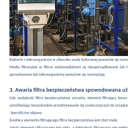
Bakterie i mikroorganizmy w zbiorniku wody buforowej poważnie się nam
Media filtracyjne w filtrze wielomedialnym są nieuporządkowane lub 
sproszkowane lub mikroorganizmy poważnie się namnażają.
3. Awaria filtra bezpieczeństwa spowodowana uż
Gdy wydajność filtra bezpieczeństwa wzrasta, element filtrujący łatwo
umożliwiając bezpośrednie przedostawanie się zanieczyszczeń do urządz
Specyficzne objawy:
Średnica elementu filtrującego filtra bezpieczeństwa jest zbyt mała;
Jakość elementu filtrującego jest niska, a dokładność filtrowania nie speł