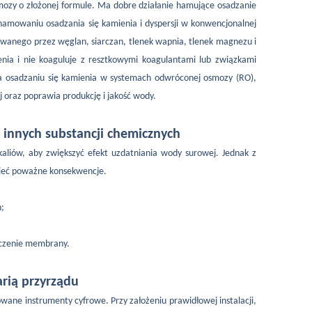
smozy o złożonej formule. Ma dobre działanie hamujące osadzanie
hamowaniu osadzania się kamienia i dyspersji w konwencjonalnej
owanego przez węglan, siarczan, tlenek wapnia, tlenek magnezu i
nia i nie koaguluje z resztkowymi koagulantami lub związkami
a osadzaniu się kamienia w systemach odwróconej osmozy (RO),
ej oraz poprawia produkcję i jakość wody.
nnych substancji chemicznych
kaliów, aby zwiększyć efekt uzdatniania wody surowej. Jednak z
mieć poważne konsekwencje.
n;
czenie membrany.
rią przyrządu
ane instrumenty cyfrowe. Przy założeniu prawidłowej instalacji,