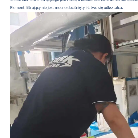
Element filtrujący nie jest mocno dociśnięty i łatwo się odkształca.