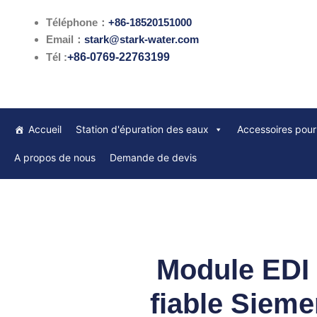
跳
Téléphone：
+86-18520151000
至
Email：
stark@stark-water.com
内
Tél :
+86-0769-22763199
容
Accueil
Station d'épuration des eaux
Accessoires pour 
A propos de nous
Demande de devis
Module EDI 
fiable Sieme