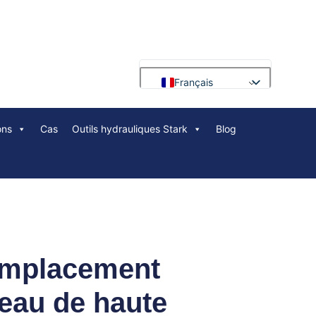
Français
English
ons
Cas
Outils hydrauliques Stark
Blog
Deutsch
Русский
Português
العربية
Español
Nederlands
remplacement
Polski
'eau de haute
Bahasa Indonesia