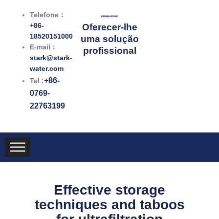
跳
Telefone：
至
+86-
Oferecer-lhe
内
18520151000
uma solução
容
E-mail：
profissional
stark@stark-
water.com
+86-
Tel :
0769-
22763199
Effective storage
techniques and taboos