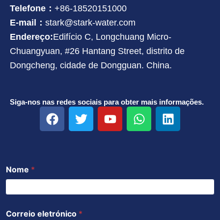
Telefone：
+86-18520151000
E-mail：
stark@stark-water.com
Endereço:
Edifício C, Longchuang Micro-
Chuangyuan, #26 Hantang Street, distrito de
Dongcheng, cidade de Dongguan. China.
Siga-nos nas redes sociais para obter mais informações.
F
T
Y
W
L
a
w
o
h
i
c
i
u
a
n
e
t
t
t
k
b
t
u
s
e
Nome
*
o
e
b
a
d
o
r
e
p
i
k
p
n
Correio eletrónico
*