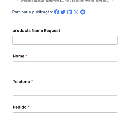
Welcome Russian customers to visit-reverse osmosis water purification system
Why does the reverse osmosis equipment scale when it just starts running?
Partilhar a publicação:
products Name Request
Nome
*
Telefone
*
Pedido
*