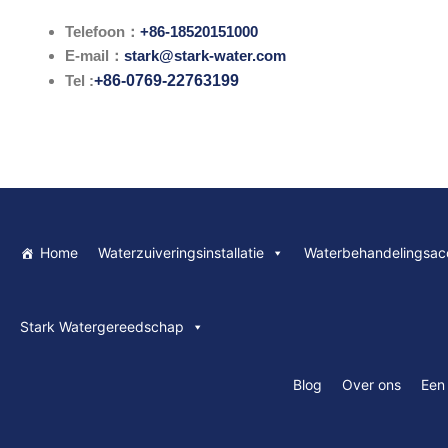
Ga
Telefoon：
+86-18520151000
naar
E-mail：
stark@stark-water.com
de
Tel :
+86-0769-22763199
inhoud
Home
Waterzuiveringsinstallatie
Waterbehandelingsac
Stark Watergereedschap
Blog
Over ons
Een