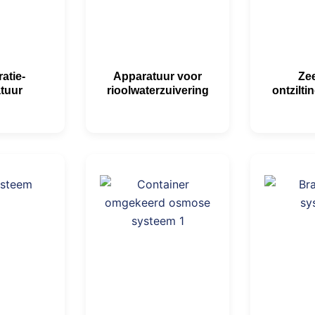
ratie-
Apparatuur voor
Ze
tuur
rioolwaterzuivering
ontzilt