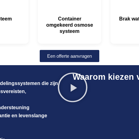
steem
Container
Brak wa
omgekeerd osmose
systeem
Een offerte aanvragen
Waarom kiezen 
delingssystemen die zijn
svereisten,
ndersteuning
antie en levenslange