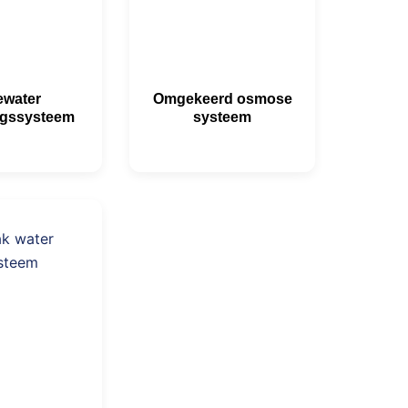
ewater
Omgekeerd osmose
ingssysteem
systeem