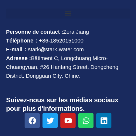
Personne de contact :
Zora Jiang
Téléphone：
+86-18520151000
E-mail：
stark@stark-water.com
Adresse :
Bâtiment C, Longchuang Micro-
Chuangyuan, #26 Hantang Street, Dongcheng
District, Dongguan City. Chine.
Suivez-nous sur les médias sociaux
pour plus d'informations.
F
T
Y
W
L
a
w
o
h
i
c
i
u
a
n