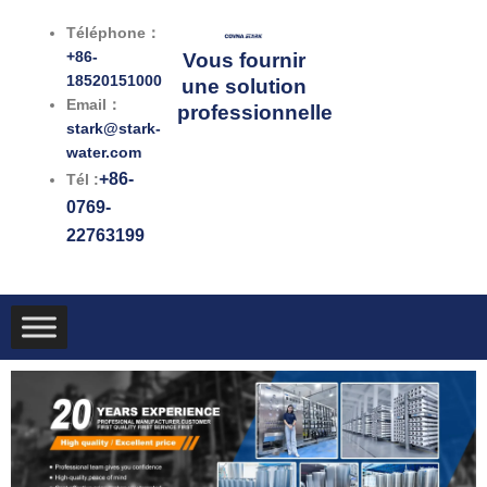
跳
Téléphone：
至
+86-
Vous fournir
内
18520151000
une solution
容
Email：
professionnelle
stark@stark-
water.com
+86-
Tél :
0769-
22763199