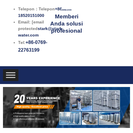
Lewati
Telepon：Telepon
+86-
ke
18520151000
Memberi
konten
Email: [email
Anda solusi
protected
stark@stark-
profesional
water.com
+86-0769-
Tel:
22763199