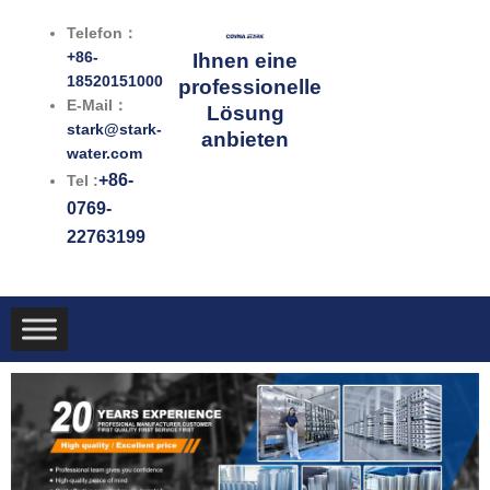
Zum
Telefon：
Inhalt
+86-
Ihnen eine
springen
18520151000
professionelle
E-Mail：
Lösung
stark@stark-
anbieten
water.com
+86-
Tel :
0769-
22763199