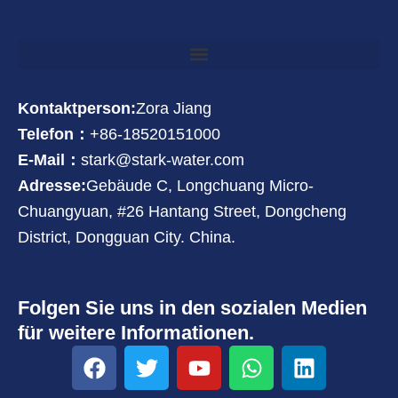
Kontaktperson:
Zora Jiang
Telefon：
+86-18520151000
E-Mail：
stark@stark-water.com
Adresse:
Gebäude C, Longchuang Micro-
Chuangyuan, #26 Hantang Street, Dongcheng
District, Dongguan City. China.
Folgen Sie uns in den sozialen Medien
für weitere Informationen.
F
T
Y
W
L
a
w
o
h
i