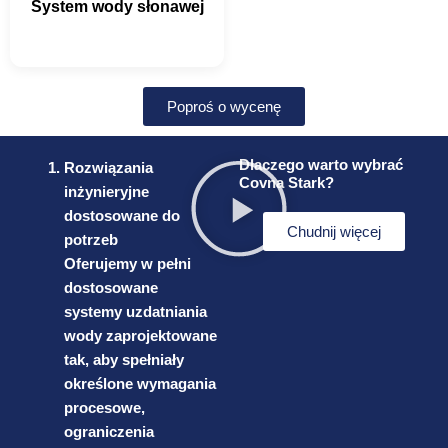
System wody słonawej
Poproś o wycenę
Dlaczego warto wybrać
Rozwiązania
Covna Stark?
inżynieryjne
dostosowane do
Chudnij więcej
potrzeb
Oferujemy w pełni
dostosowane
systemy uzdatniania
wody zaprojektowane
tak, aby spełniały
określone wymagania
procesowe,
ograniczenia