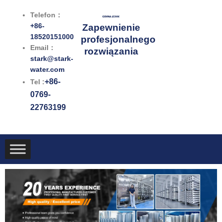
Przejdź
Telefon：
do
+86-
Zapewnienie
treści
18520151000
profesjonalnego
Email：
rozwiązania
stark@stark-
water.com
+86-
Tel :
0769-
22763199